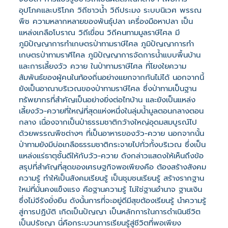
อุปโภคและบริโภค วิถีชาวน้ำ วิถีประมง ระบบนิเวศ พรรณ
พืช ความหลากหลายของพันธุ์ปลา เครื่องมือหาปลา เป็น
แหล่งเกลือโบราณ วิถีเขื่อน วิถีคนทามมูลราษีไศล มี
ภูมิปัญญาการทำเกษตรป่าทามราษีไศล ภูมิปัญญาการทำ
เกษตรป่าทามราศีไศล ภูมิปัญญาการจัดการน้ำแบบพื้นบ้าน
และการเลี้ยงวัว ควาย ในป่าทามราษีไศล ที่โยงใยความ
สัมพันธ์ของผู้คนในท้องถิ่นอย่างแยกจากกันไม่ได้ นอกจากนี้
ยังเป็นอาณาบริเวณของป่าทามราษีไศล ซึ่งป่าทามเป็นฐาน
ทรัพยากรที่สำคัญเป็นอย่างยิ่งต่อไทบ้าน และยังเป็นแหล่ง
เลี้ยงวัว-ควายที่ใหญ่ที่สุดแห่งหนึ่งในลุ่มน้ำมูลตอนกลางตอน
กลาง เนื่องจากเป็นป่าธรรมชาติกว้างใหญ่อุดมสมบูรณ์ไป
ด้วยพรรณพืชต่างๆ ที่เป็นอาหารของวัว-ควาย นอกจากนั้น
ป่าทามยังมีบ่อเกลือธรรมชาติกระจายไปทั่วทั้งบริเวณ ซึ่งเป็น
แหล่งแร่ธาตุชั้นดีให้กับวัว-ควาย ดังกล่าวแสดงให้เห็นถึงข้อ
สรุปที่สำคัญที่สุดของเศรษฐกิจพอเพียงคือ ต้องสร้างสังคม
ความรู้ ทำให้เป็นสังคมเรียนรู้ เป็นชุมชนเรียนรู้ สร้างรากฐาน
ใหม่ที่มั่นคงแข็งแรง คือฐานความรู้ ไม่ใช่ฐานอำนาจ ฐานเงิน
ซึ่งไม่จีรังยั่งยืน ดังนั้นการที่จะอยู่ดีมีสุขต้องเรียนรู้ นำความรู้
สู่การปฏิบัติ เกิดเป็นปัญญา เป็นหลักการในการดำเนินชีวิต
เป็นปรัชญา นี่คือกระบวนการเรียนรู้สู่ชีวิตที่พอเพียง