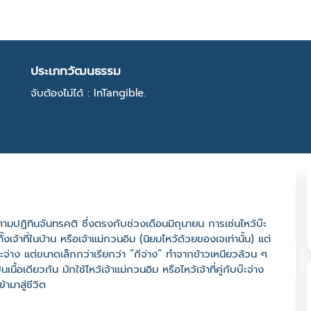
ประเภทวัฒนธรรม
จับต้องไม่ได้ : InTangible.
 ตามปฏิทินจันทรคติ ซึ่งตรงกับช่วงเดือนมิถุนายน การเซ่นไหว้บ๊ะ
ั้งเจ้าที่ในบ้าน หรือเจ้าแม่กวนอิม (นิยมไหว้ด้วยของเจเท่านั้น) แต่
บ๊ะจ่าง แต่ขนาดเล็กกว่าเรียกว่า “กีจ่าง” ทำจากข้าวเหนียวล้วน ๆ
ื้อเดียวกัน มักใช้ไหว้เจ้าแม่กวนอิม หรือไหว้เจ้าที่คู่กับบ๊ะจ่าง
ามาสู่ชีวิต