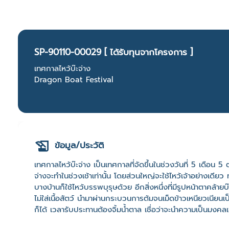
SP-90110-00029 [ ได้รับทุนจากโครงการ ]
เทศกาลไหว้บ๊ะจ่าง
Dragon Boat Festival
ข้อมูล/ประวัติ
เทศกาลไหว้บ๊ะจ่าง เป็นเทศกาลที่จัดขึ้นในช่วงวันที่ 5 เดือน 5
จ่างจะทำในช่วงเช้าเท่านั้น โดยส่วนใหญ่จะใช้ไหว้เจ้าอย่างเดียว ท
บางบ้านก็ใช้ไหว้บรรพบุรุษด้วย อีกสิ่งหนึ่งที่มีรูปหน้าตาคล้าย
ไม่ใส่เนื้อสัตว์ นำมาผ่านกระบวนการต้มจนเม็ดข้าวเหนียวเนียนเป็นเน
ก็ได้ เวลารับประทานต้องจิ้มน้ำตาล เชื่อว่าจะนำความเป็นมงคลเข้