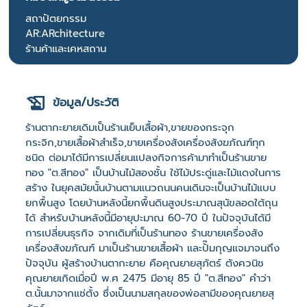
สถาปัตยกรรม
AR:ARchitecture
ร้านค้าและเคหสถาน
ข้อมูล/ประวัติ
ร้านตากะยายเดิมเป็นร้านเย็บเสื้อผ้า,ขายของกระจุก
กระจิก,ขายเสื้อผ้าสำเร็จ,ขายเครื่องสังเครื่องสังฆภัณฑ์ทุก
ชนิด ต่อมาได้มีการเปลี่ยนแปลงกิจการค้ามาทำเป็นร้านขาย
ทอง "ต.สีทอง" เป็นบ้านไม้สองชั้น ใช้ไม้ประดู่และไม้แดงในการ
สร้าง ในยุคสมัยนั้นบ้านตามแนวถนนคนเดินจะเป็นบ้านไม้แบบ
ยกพื้นสูง โดยบ้านหลังนี้ยกพื้นดินสูงประมาณสุนัขลอดใต้ถุน
ได้ สำหรับบ้านหลังนี้มีอายุปะมาณ 60-70 ปี ในปัจจุบันได้มี
การเปลี่ยนธุรกิจ จากเดิมที่เป็นร้านทอง ร้านขายเครื่องสัง
เครื่องสังฆภัณฑ์ มาเป็นร้านขายเสื้อผ้า และปั๊มกุญแจมาจนถึง
ปัจจุบัน ผู้สร้างบ้านตากะยาย คือคุณยายสุภัตร์ ตังควนิช
คุณยายเกิดเมื่อปี พ.ศ 2475 มีอายุ 85 ปี "ต.สีทอง" คำว่า
ต.นั้นมาจากแช่ตั้ง ซึ่งเป็นนามสกุลของพ่อสามีของคุณยายสุ