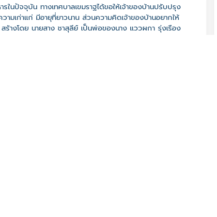
อาหารในปัจจุบัน ทางเทศบาลเขมราฐได้ขอให้เจ้าของบ้านปรับปรุง
มีความเก่าแก่ มีอายุที่ยาวนาน ส่วนความคิดเจ้าของบ้านอยากให้
ัง สร้างโดย นายสาง ชาสุลีย์ เป็นพ่อของนาง แววผกา รุ่งเรือง
งเรืองศิลป์
0