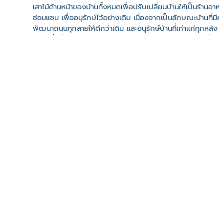
เสาไม้ด้านหน้าของบ้านทั้งหมดเพื่อปรับเปลี่ยนบ้านให้เป็นร้าน
ซ่อมแซม เพื่ออนุรักษ์ไว้อย่างเดิม เนื่องจากเป็นลักษณะบ้านที่
พัฒนาถนนทุกสายให้ดีกว่าเดิม และอนุรักษ์บ้านที่เก่าแก่ทุกหล
ศิลป์ ซึ่งเป็นผู้ดูแลในปัจจุบันร่วมกับร้อยตำรวจโท ผดุงสิทธิ์ รุ่
ที่ตั้ง
เลขที่ : 305 ม.7 ต. เขมราฐ อ. เขมราฐ จ. อุบลราชธานี 3417
-
Click เพื่อดูเส้นทางและพิกัดบน Google Map