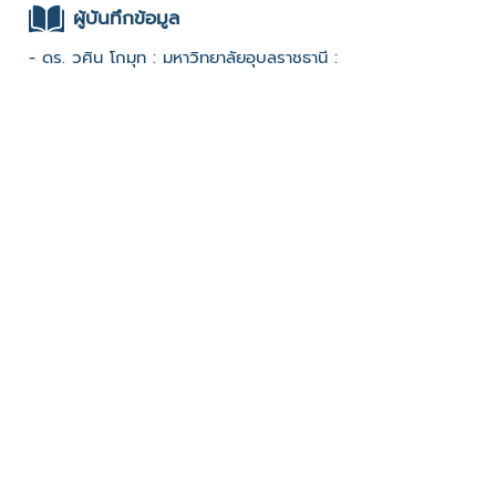
ผู้บันทึกข้อมูล
- ดร. วศิน โกมุท : มหาวิทยาลัยอุบลราชธานี :
ช่องทางติดต่อ
- 092-373-8624
มีผู้เข้าชมจำนวน :1062 ครั้ง
บันทึกข้อมูลเมื่อวันที่ : 31/08/2022 - ปรับปรุงล่าสุดวันที่ :
31/08/2022