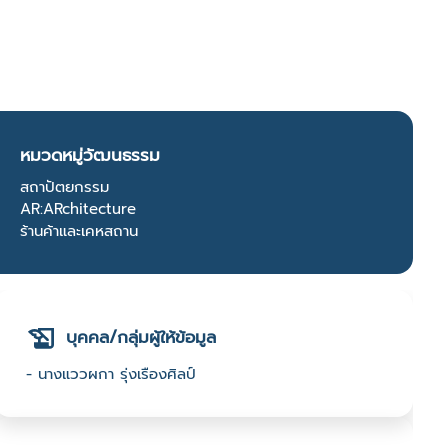
หมวดหมู่วัฒนธรรม
สถาปัตยกรรม
AR:ARchitecture
ร้านค้าและเคหสถาน
บุคคล/กลุ่มผู้ให้ข้อมูล
- นางแววผกา รุ่งเรืองศิลป์