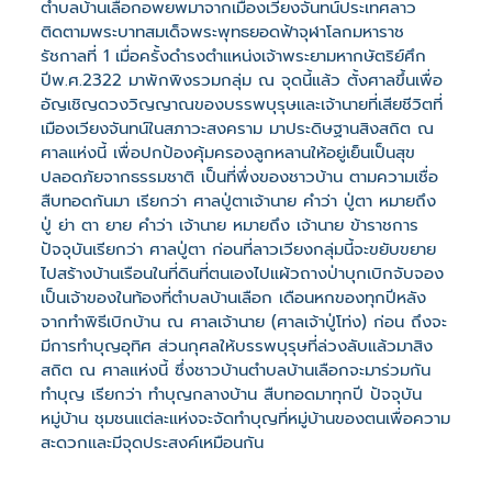
ตำบลบ้านเลือกอพยพมาจากเมืองเวียงจันทน์ประเทศลาว
ติดตามพระบาทสมเด็จพระพุทธยอดฟ้าจุฬาโลกมหาราช
รัชกาลที่ 1 เมื่อครั้งดำรงตำแหน่งเจ้าพระยามหากษัตริย์ศึก
ปีพ.ศ.2322 มาพักพิงรวมกลุ่ม ณ จุดนี้แล้ว ตั้งศาลขึ้นเพื่อ
อัญเชิญดวงวิญญาณของบรรพบุรุษและเจ้านายที่เสียชีวิตที่
เมืองเวียงจันทน์ในสภาวะสงคราม มาประดิษฐานสิงสถิต ณ
ศาลแห่งนี้ เพื่อปกป้องคุ้มครองลูกหลานให้อยู่เย็นเป็นสุข
ปลอดภัยจากธรรมชาติ เป็นที่พึ่งของชาวบ้าน ตามความเชื่อ
สืบทอดกันมา เรียกว่า ศาลปู่ตาเจ้านาย คำว่า ปู่ตา หมายถึง
ปู่ ย่า ตา ยาย คำว่า เจ้านาย หมายถึง เจ้านาย ข้าราชการ
ปัจจุบันเรียกว่า ศาลปู่ตา ก่อนที่ลาวเวียงกลุ่มนี้จะขยับขยาย
ไปสร้างบ้านเรือนในที่ดินที่ตนเองไปแผ้วถางป่าบุกเบิกจับจอง
เป็นเจ้าของในท้องที่ตำบลบ้านเลือก เดือนหกของทุกปีหลัง
จากทำพิธีเบิกบ้าน ณ ศาลเจ้านาย (ศาลเจ้าปู่โท่ง) ก่อน ถึงจะ
มีการทำบุญอุทิศ ส่วนกุศลให้บรรพบุรุษที่ล่วงลับแล้วมาสิง
สถิต ณ ศาลแห่งนี้ ซึ่งชาวบ้านตำบลบ้านเลือกจะมาร่วมกัน
ทำบุญ เรียกว่า ทำบุญกลางบ้าน สืบทอดมาทุกปี ปัจจุบัน
หมู่บ้าน ชุมชนแต่ละแห่งจะจัดทำบุญที่หมู่บ้านของตนเพื่อความ
สะดวกและมีจุดประสงค์เหมือนกัน