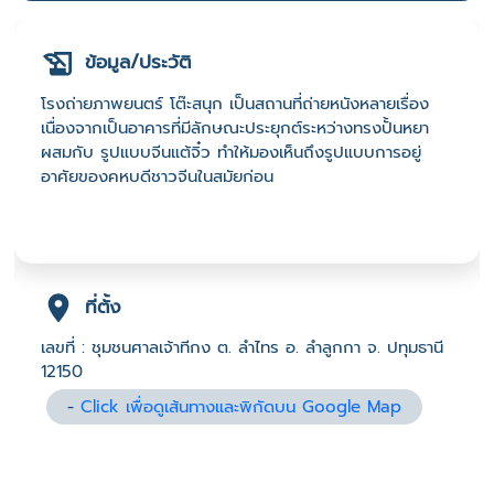
ข้อมูล/ประวัติ
โรงถ่ายภาพยนตร์ โต๊ะสนุก เป็นสถานที่ถ่ายหนังหลายเรื่อง
เนื่องจากเป็นอาคารที่มีลักษณะประยุกต์ระหว่างทรงปั้นหยา
ผสมกับ รูปแบบจีนแต้จิ๋ว ทำให้มองเห็นถึงรูปแบบการอยู่
อาศัยของคหบดีชาวจีนในสมัยก่อน
ที่ตั้ง
เลขที่ : ชุมชนศาลเจ้าทีกง ต. ลำไทร อ. ลำลูกกา จ. ปทุมธานี
12150
-
Click เพื่อดูเส้นทางและพิกัดบน Google Map