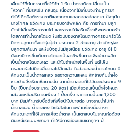
เคี่ยมไว้ที่ก้นภาชนะทิ้งไว้สัก 1 วัน น้ำตาลก็จะเปลี่ยนเป็น
“หวาก” ที่มีรสเข้ม กลิ่นฉุน เนื่องจากไม้เคี่ยมจะทำปฏิกิริยา
ทำให้เกิดยีสต์ธรรมชาติและจะคาบแอลกอฮอล์ออกมา ปัจจุบัน
นางโกศล ขวัญคง ประกอบอาชีพหลัก คือ การทำนา ปลูก
ข้าวไว้เลี้ยงชีพหารายได้ และหารายได้เสริมเลี้ยงชีพครอบครัว
โดยการทำน้ำตาลโตนด ในส่วนของตาลโตนดทางครอบครัวได้
มีการปลูกมาตั้งแต่รุ่นปู่ย่า ประมาณ 2 ช่วงอายุ ส่วนใหญ่จะ
ปลูกตามคันนา และในปัจจุบันมีลุงเนือย ขวัญคง อายุ 61 ปี
ยังคงมีการขึ้นเก็บตาลโตนดเป็นอาชีพขึ้นตาลเพื่อนำมาผลิต
เป็นน้ำตาลโตนดเหลว และนำไปจำหน่ายในพื้นที่ แต่ไม่ใน
ครอบครัวไม่มีคนขึ้นตาลได้อีกแล้ว ในส่วนของน้ำตาลโหนด มี
ลักษณะเป็นน้ำตาลเหลว รสชาติหวานแหลม สีคล้ายกับน้ำผึ้ง
ชาวบ้านจึงเรียกชื่อตามนั้น จากน้ำตาลสดที่ได้วันละประมาณ 9
ปี๊บ (ปี๊บหนึ่งประมาณ 20 ลิตร) เมื่อเคี่ยวจนเป็นน้ำผึ้งโหนด
แล้วจะเหลือปริมาณเพียง 1 ปี๊บครึ่ง ราคาขายปี๊บละ 1,200
บาท มีแม่ค้ามารับซื้อถึงที่เพื่อนำไปขายต่อ บางรายน้ำไปทำ
น้ำตาลแว่น น้ำตาลผง ไซรัปใส่ในกาแฟ เครื่องดื่มต่างๆ
ลักษณะเตาที่ใช้ในการเคี่ยวน้ำตาล เป็นเตาแบบโบราณก่อด้วย
ดินเหนียวแบบหยาบๆ ทำให้มีการซ่อมแซมเตาทุกๆ ปี