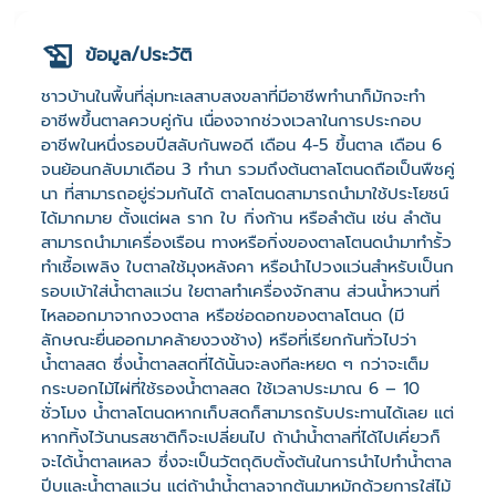
ข้อมูล/ประวัติ
ชาวบ้านในพื้นที่ลุ่มทะเลสาบสงขลาที่มีอาชีพทำนาก็มักจะทำ
อาชีพขึ้นตาลควบคู่กัน เนื่องจากช่วงเวลาในการประกอบ
อาชีพในหนึ่งรอบปีสลับกันพอดี เดือน 4-5 ขึ้นตาล เดือน 6
จนย้อนกลับมาเดือน 3 ทำนา รวมถึงต้นตาลโตนดถือเป็นพืชคู่
นา ที่สามารถอยู่ร่วมกันได้ ตาลโตนดสามารถนำมาใช้ประโยชน์
ได้มากมาย ตั้งแต่ผล ราก ใบ กิ่งก้าน หรือลำต้น เช่น ลำต้น
สามารถนำมาเครื่องเรือน ทางหรือกิ่งของตาลโตนดนำมาทำรั้ว
ทำเชื้อเพลิง ใบตาลใช้มุงหลังคา หรือนำไปวงแว่นสำหรับเป็นก
รอบเบ้าใส่น้ำตาลแว่น ใยตาลทำเครื่องจักสาน ส่วนน้ำหวานที่
ไหลออกมาจากงวงตาล หรือช่อดอกของตาลโตนด (มี
ลักษณะยื่นออกมาคล้ายงวงช้าง) หรือที่เรียกกันทั่วไปว่า
น้ำตาลสด ซึ่งน้ำตาลสดที่ได้นั้นจะลงทีละหยด ๆ กว่าจะเต็ม
กระบอกไม้ไผ่ที่ใช้รองน้ำตาลสด ใช้เวลาประมาณ 6 – 10
ชั่วโมง น้ำตาลโตนดหากเก็บสดก็สามารถรับประทานได้เลย แต่
หากทิ้งไว้นานรสชาติก็จะเปลี่ยนไป ถ้านำน้ำตาลที่ได้ไปเคี่ยวก็
จะได้น้ำตาลเหลว ซึ่งจะเป็นวัตถุดิบตั้งต้นในการนำไปทำน้ำตาล
ปีบและน้ำตาลแว่น แต่ถ้านำน้ำตาลจากต้นมาหมักด้วยการใส่ไม้