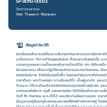
SP-90110-00003
วัดถาวรวราราม
Wat Thaworn Wararam
ข้อมูล/ประวัติ
นับเนื่องแต่โบราณมีเรื่องราวสืบทอดกันมายาวนานว่าเมืองหาดให
มาตั้งรกราก ทำการค้าในแผ่นดินไทย ซึ่งชนชาวจีนเหล่านั้น 
บรรพบุรุษและความเป็นมงคลในการดำรงชีวิต เช่น พิธีกงเต๊ก สะ
นิกายมหายาน เพื่อมาปฏิบัติศาสนกิจตามประเพณีของตน วั
สงฆ์อนัมนิกาย จึงได้เริ่มก่อตั้งขึ้น โดยก่อกำเนิดจากสำนักสง
ฉายาติ่นฉา พระจิวแซ่เฮง ชาวเมืองแต้จิ๋ว เป็นผู้บุกเบิก แล
จีนญวน ได้ร่วมกันบริจาคทรัพย์สมทบทุนก่อสร้างอุโบสถ แล
มาท่านองค์อธิการ บุ้นฮี ฉายาเหว่เหยิน ได้ทำเรื่องถึงราชการเ
วันที่ 16 กันยายน พ.ศ.2553 องปลัดปานชัยสว่างเนตร ฉายาเถี่ยน
เริ่มบูรณปฏิสังขรอุโบสถและเสนาสนที่ยังสร้างค้างคาอยู่ โดยม
ให้การสนับสนุนอย่างเต็มที่ ซึ่งทางวัดได้ใช้งบประมาณในการ