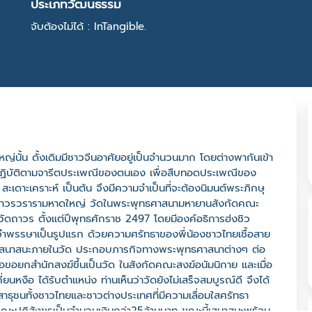
ประเภทวัฒนธรรม
จับต้องไม่ได้ : InTangible.
ญ่นั้น ดั้งเดิมมีชาวจีนอาศัยอยู่เป็นจำนวนมาก โดยต่างพากันเข้า
จะปฏิบัติตามจารีตประเพณีของตนเอง เพื่อสืบทอดประเพณีของ
เดาะเคราะห์ เป็นต้น จึงมีความจำเป็นที่จะต้องนิมนต์พระภิกษุ
ดถาวรวรารามหาดใหญ่ วัดในพระพุทธศาสนามหายานสังกัดคณะ
ฆ์วัดถาวร ตั้งแต่ปีพุทธศักราช 2497 โดยมีองค์อธิการฮ่งชิว
ะมาจำพรรษาเป็นรูปแรก ด้วยความศรัทธาของพี่น้องชาวไทยเชื้อสาย
ะเสนาสนะภายในวัด ประกอบภารกิจทางพระพุทธศาสนาต่างๆ ต่อ
พื่อขอยกสำนักสงฆ์ขึ้นเป็นวัด ในสังกัดคณะสงฆ์อนัมนิกาย และเมื่อ
หงือ ได้รับตำแหน่ง ท่านเห็นว่าวัดยังไม่เสร็จสมบูรณ์ดี จึงได้
ีสาธุชนทั้งชาวไทยและชาวต่างประเทศที่มีความเลื่อมใสศรัทธา
บูรณะปฏิสังขรเป็นจำนวนเงินกว่า25ล้านบาท ขณะนี้เสนาสนะพร้อม