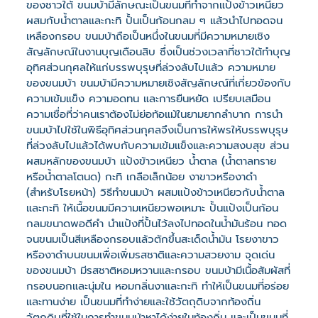
ของชาวใต้ ขนมบ้ามีลักษณะเป็นขนมที่ทำจากแป้งข้าวเหนียว
ผสมกับน้ำตาลและกะทิ ปั้นเป็นก้อนกลม ๆ แล้วนำไปทอดจน
เหลืองกรอบ ขนมบ้าถือเป็นหนึ่งในขนมที่มีความหมายเชิง
สัญลักษณ์ในงานบุญเดือนสิบ ซึ่งเป็นช่วงเวลาที่ชาวใต้ทำบุญ
อุทิศส่วนกุศลให้แก่บรรพบุรุษที่ล่วงลับไปแล้ว ความหมาย
ของขนมบ้า ขนมบ้ามีความหมายเชิงสัญลักษณ์ที่เกี่ยวข้องกับ
ความเข้มแข็ง ความอดทน และการยืนหยัด เปรียบเสมือน
ความเชื่อที่ว่าคนเราต้องไม่ย่อท้อแม้ในยามยากลำบาก การนำ
ขนมบ้าไปใช้ในพิธีอุทิศส่วนกุศลจึงเป็นการให้พรให้บรรพบุรุษ
ที่ล่วงลับไปแล้วได้พบกับความเข้มแข็งและความสงบสุข ส่วน
ผสมหลักของขนมบ้า แป้งข้าวเหนียว น้ำตาล (น้ำตาลทราย
หรือน้ำตาลโตนด) กะทิ เกลือเล็กน้อย งาขาวหรืองาดำ
(สำหรับโรยหน้า) วิธีทำขนมบ้า ผสมแป้งข้าวเหนียวกับน้ำตาล
และกะทิ ให้เนื้อขนมมีความเหนียวพอเหมาะ ปั้นแป้งเป็นก้อน
กลมขนาดพอดีคำ นำแป้งที่ปั้นไว้ลงไปทอดในน้ำมันร้อน ทอด
จนขนมเป็นสีเหลืองกรอบแล้วตักขึ้นสะเด็ดน้ำมัน โรยงาขาว
หรืองาดำบนขนมเพื่อเพิ่มรสชาติและความสวยงาม จุดเด่น
ของขนมบ้า มีรสชาติหอมหวานและกรอบ ขนมบ้ามีเนื้อสัมผัสที่
กรอบนอกและนุ่มใน หอมกลิ่นงาและกะทิ ทำให้เป็นขนมที่อร่อย
และทานง่าย เป็นขนมที่ทำง่ายและใช้วัตถุดิบจากท้องถิ่น
วัตถุดิบที่ใช้ในการทำขนมบ้าหาได้ง่ายในท้องถิ่น และเป็นขนมที่