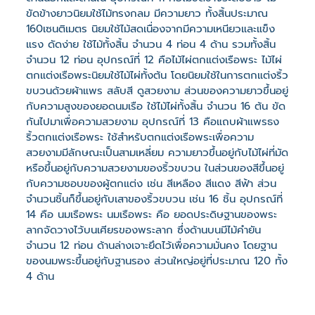
ขัดข้างยาวนิยมใช้ไม้ทรงกลม มีความยาว ทั้งสิ้นประมาณ
160เซนติเมตร นิยมใช้ไม้สดเนื่องจากมีความเหนียวและแข็ง
แรง ดัดง่าย ใช้ไม้ทั้งสิ้น จำนวน 4 ท่อน 4 ด้าน รวมทั้งสิ้น
จำนวน 12 ท่อน อุปกรณ์ที่ 12 คือไม้ไผ่ตกแต่งเรือพระ ไม้ไผ่
ตกแต่งเรือพระนิยมใช้ไม้ไผ่ทั้งต้น โดยนิยมใช้ในการตกแต่งริ้ว
ขบวนด้วยผ้าแพร สลับสี ดูสวยงาม ส่วนของความยาวขึ้นอยู่
กับความสูงของยอดนมเรือ ใช้ไม้ไผ่ทั้งสิ้น จำนวน 16 ต้น ขัด
กันไปมาเพื่อความสวยงาม อุปกรณ์ที่ 13 คือแถบผ้าแพรธง
ริ้วตกแต่งเรือพระ ใช้สำหรับตกแต่งเรือพระเพื่อความ
สวยงามมีลักษณะเป็นสามเหลี่ยม ความยาวขึ้นอยู่กับไม้ไผ่ที่มัด
หรือขึ้นอยู่กับความสวยงามของริ้วขบวน ในส่วนของสีขึ้นอยู่
กับความชอบของผู้ตกแต่ง เช่น สีเหลือง สีแดง สีฟ้า ส่วน
จำนวนชิ้นก็ขึ้นอยู่กับเสาของริ้วขบวน เช่น 16 ชิ้น อุปกรณ์ที่
14 คือ นมเรือพระ นมเรือพระ คือ ยอดประดิษฐานของพระ
ลากจัดวางไว้บนเศียรของพระลาก ซึ่งด้านบนมีไม้คำยัน
จำนวน 12 ท่อน ด้านล่างเจาะยึดไว้เพื่อความมั่นคง โดยฐาน
ของนมพระขึ้นอยู่กับฐานรอง ส่วนใหญ่อยู่ที่ประมาณ 120 ทั้ง
4 ด้าน