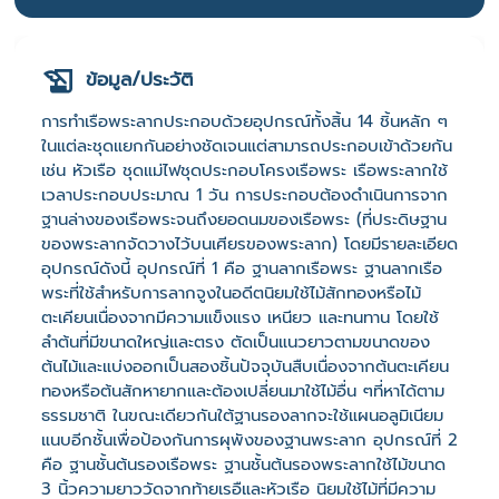
ข้อมูล/ประวัติ
การทำเรือพระลากประกอบด้วยอุปกรณ์ทั้งสิ้น 14 ชิ้นหลัก ๆ
ในแต่ละชุดแยกกันอย่างชัดเจนแต่สามารถประกอบเข้าด้วยกัน
เช่น หัวเรือ ชุดแม่ไฟชุดประกอบโครงเรือพระ เรือพระลากใช้
เวลาประกอบประมาณ 1 วัน การประกอบต้องดำเนินการจาก
ฐานล่างของเรือพระจนถึงยอดนมของเรือพระ (ที่ประดิษฐาน
ของพระลากจัดวางไว้บนเศียรของพระลาก) โดยมีรายละเอียด
อุปกรณ์ดังนี้ อุปกรณ์ที่ 1 คือ ฐานลากเรือพระ ฐานลากเรือ
พระที่ใช้สำหรับการลากจูงในอดีตนิยมใช้ไม้สักทองหรือไม้
ตะเคียนเนื่องจากมีความแข็งแรง เหนียว และทนทาน โดยใช้
ลำต้นที่มีขนาดใหญ่และตรง ตัดเป็นแนวยาวตามขนาดของ
ต้นไม้และแบ่งออกเป็นสองชิ้นปัจจุบันสืบเนื่องจากต้นตะเคียน
ทองหรือต้นสักหายากและต้องเปลี่ยนมาใช้ไม้อื่น ๆที่หาได้ตาม
ธรรมชาติ ในขณะเดียวกันใต้ฐานรองลากจะใช้แผนอลูมิเนียม
แนบอีกชั้นเพื่อป้องกันการผุพังของฐานพระลาก อุปกรณ์ที่ 2
คือ ฐานชั้นต้นรองเรือพระ ฐานชั้นต้นรองพระลากใช้ไม้ขนาด
3 นิ้วความยาววัดจากท้ายเรอืและหัวเรือ นิยมใช้ไม้ที่มีความ