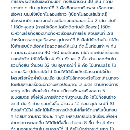
ทำเรือพระด้านในและด้านนอก ทั้งสิ้นจำนวน 38 เส้น ความ
ยาวเท่า ๆ กัน อุปกรณ์ที่ 7 คือเชือกลากเรือพระ เชือกลาก
เรือพระนิยมใช้เชือกไนลอนสีขาว (เชือกไนลอนเส้นใหญ่)
เนื่องจากมีความคงทนโดยเชือกจะแบ่งออกเป็น 2 เส้น เส้นที่
1 ใช้มัดหูชอง (การใช้เชือกมัดยึดติดกับลำเรือพระ) ใช้ยึด
ระหว่างเรือทั้งสองข้างทั้งหัวเรือและท้ายเรือ ส่วนเส้นที่ 2ใช้
สำหรับการลากจูงเรือพระ อุปกรณ์ที่ 8 คือไม้ขัดข้างใน ไม้ขัด
ใช้สำหรับขัดเชือกหรือลวดสลิงให้แน่น ตัดเป็นท่อนเท่า ๆ กัน
ความยาวประมาณ 40 -50 เซนติเมตร ใช้ขัดภายในลำเรือและ
นอกลำเรือ ใช้ไม้ทั้งสิ้น 4 ด้าน ด้านละ 2 ชิ้น ด้านนอกด้านใน
รวมทั้งสิ้น จำนวน 32 ชิ้น อุปกรณ์ที่ 9 คือ ไม้เสานมเรือ ไม้
เสานมเรือ (ไม้ยาวใช้ค้ำ) นิยมใช้ไม้เนื้อแข็งเนื่องจากใช้เป็น
โครงเรือเพื่อค้ำยันนมเรือ นิยมใช้ไม้สักทองหรือไม้ตะเคียนทอง
โดยไม้เสานมเรือจะมีความยาวประมาณ 3 เมตร ด้านล่างมีการ
เจาะรู สลัก เพื่อค้ำยัน ด้านบนมีการตัดผ่าครึ่งลงมา 5
เซนติเมตร เพื่อใช้ในการยึดติดกับฐานนมเรือ ใช้ไม้ทั้งสิ้นข้าง
ละ 3 ต้น 4 ข้าง รวมทั้งสิ้น จำนวน 12 ท่อน อุปกรณ์ที่ 10
คือสลักไม้ไผ่ สลักไม้ไผ่โดยการนำต้นไผ่ที่แก่จัดมาหั่นเป็นท่อน
ๆ โดยมีความยาวท่อนละ 1 ฟุต เหลาปลายไม้ไผ่ให้เรียบเพื่อให้
ง่ายต่อการตอกลิ่ม ใช้ไม้ไผ่ทั้งสิ้น จำนวน 8 ชิ้น ทั้ง 4 ข้าง
ด้านนอกและด้านใน อุปกรณ์ที่ 11 คือไม้ขัดข้างระดับยาว ไม้