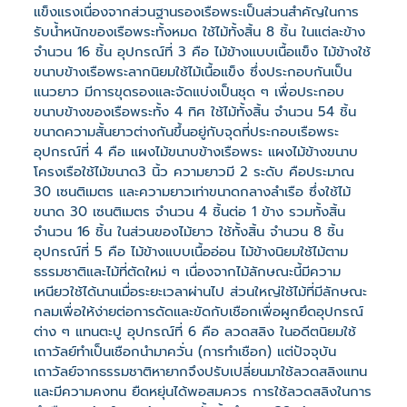
แข็งแรงเนื่องจากส่วนฐานรองเรือพระเป็นส่วนสำคัญในการ
รับน้ำหนักของเรือพระทั้งหมด ใช้ไม้ทั้งสิ้น 8 ชิ้น ในแต่ละข้าง
จำนวน 16 ชิ้น อุปกรณ์ที่ 3 คือ ไม้ข้างแบบเนื้อแข็ง ไม้ข้างใช้
ขนาบข้างเรือพระลากนิยมใช้ไม้เนื้อแข็ง ซึ่งประกอบกันเป็น
แนวยาว มีการขุดรองและจัดแบ่งเป็นชุด ๆ เพื่อประกอบ
ขนาบข้างของเรือพระทั้ง 4 ทิศ ใช้ไม้ทั้งสิ้น จำนวน 54 ชิ้น
ขนาดความสั้นยาวต่างกันขึ้นอยู่กับจุดที่ประกอบเรือพระ
อุปกรณ์ที่ 4 คือ แผงไม้ขนาบข้างเรือพระ แผงไม้ข้างขนาบ
โครงเรือใช้ไม้ขนาด3 นิ้ว ความยาวมี 2 ระดับ คือประมาณ
30 เซนติเมตร และความยาวเท่าขนาดกลางลำเรือ ซึ่งใช้ไม้
ขนาด 30 เซนติเมตร จำนวน 4 ชิ้นต่อ 1 ข้าง รวมทั้งสิ้น
จำนวน 16 ชิ้น ในส่วนของไม้ยาว ใช้ทั้งสิ้น จำนวน 8 ชิ้น
อุปกรณ์ที่ 5 คือ ไม้ข้างแบบเนื้ออ่อน ไม้ข้างนิยมใช้ไม้ตาม
ธรรมชาติและไม้ที่ตัดใหม่ ๆ เนื่องจากไม้ลักษณะนี้มีความ
เหนียวใช้ได้นานเมื่อระยะเวลาผ่านไป ส่วนใหญ่ใช้ไม้ที่มีลักษณะ
กลมเพื่อให้ง่ายต่อการดัดและขัดกับเชือกเพื่อผูกยึดอุปกรณ์
ต่าง ๆ แทนตะปู อุปกรณ์ที่ 6 คือ ลวดสลิง ในอดีตนิยมใช้
เถาวัลย์ทำเป็นเชือกนำมาควั่น (การทำเชือก) แต่ปัจจุบัน
เถาวัลย์จากธรรมชาติหายากจึงปรับเปลี่ยนมาใช้ลวดสลิงแทน
และมีความคงทน ยืดหยุ่นได้พอสมควร การใช้ลวดสลิงในการ