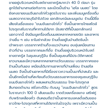
ขายอยู่บริเวณหน้าโบสถ์ซางตาครู้สมากว่า 40 ปี ต่อมา รุ่น
ลูกได้เข้ามาสานต่อกิจการ และเปิดเป็นร้าน "เฮโล นมสด" โดย
ยังคงขายขนมจีนแกงไก่คั่วสูตรโบราณ และเพิ่มเมนูเครื่องดื่ม
นมสดจากราชบุรีเข้าไปด้วย เอกลักษณ์และเมนูเด่น: ร้านนี้มีชื่อ
เสียงในเรื่องของ "ขนมจีนแกงไก่คั่ว" ซึ่งเป็นอาหารไทยสไตล์
โปรตุเกสโบราณที่หาทานได้ยาก มีรสชาติที่เป็นเอกลักษณ์
นอกจากนี้ ยังมีเมนูเครื่องดื่มนมสดหลากหลายชนิด และอาหาร
ว่างอื่น ๆ เช่น ซาโมซ่ากล้วย ร้านตั้งอยู่ในบ้านติดริมน้ำ
เจ้าพระยา บรรยากาศร้านก็จะแนวบ้านคน อบอุ่นเหมือนทาน
ข้าวที่บ้าน บรรยากาศและที่ตั้ง: ร้านตั้งอยู่บริเวณหน้าโบสถ์
ซางตาครู้ส ในชุมชนกุฎีจีน ซึ่งเป็นชุมชนที่มีประวัติศาสตร์
ยาวนานและมีความหลากหลายทางวัฒนธรรม บรรยากาศของ
ร้านเป็นกันเอง เหมือนได้มาทานอาหารที่บ้านเพื่อน ร้านเฮโล
นมสด จึงเป็นร้านอาหารที่มีเรื่องราวความเป็นมาที่น่าสนใจ และ
เป็นอีกหนึ่งร้านที่สะท้อนถึงวัฒนธรรมอาหารของชุมชนกุฎีจีน
ขนมจีนแกงไก่คั่ว ผสมผสานวัฒนธรรม ไทย-โปรตุเกส
สืบทอดตำนาน ฝรั่งกะดีจีน กับเมนู “ขนมจีนแกงไก่คั่ว” สูตร
โบราณกว่า 100 ปี เส้นขนมจีน ราดด้วยเครื่องแกง เสริฟคู่
กับพริกเหลืองคั่ว ต้นหอมถือว่าเป็นอาหารมงคลดั้งเดิมของ
ชาวไทย-โปรตุเกสที่หาทานได้ยากในปัจจุบัน เพราะมีความเป็น