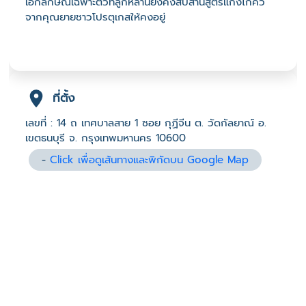
เอกลักษณ์เฉพาะตัวที่ลูกหลานยังคงสืบสานสูตรแกงไก่คั่ว
จากคุณยายชาวโปรตุเกสให้คงอยู่
ที่ตั้ง
เลขที่ : 14 ถ เทศบาลสาย 1 ซอย กุฏีจีน ต. วัดกัลยาณ์ อ.
เขตธนบุรี จ. กรุงเทพมหานคร 10600
-
Click เพื่อดูเส้นทางและพิกัดบน Google Map