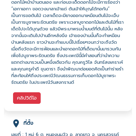
ดอกไม้หน้าบ้านตนเอง และก่อนจะเด็ดดอกไม้จะมีการร้องว่า
“เอกาเอกา ขอดวงมาลาเจ้าแด่ ต้นเจ้าให้บุญได้ทอกัน”
เป็นการขอต้นไม้ เวลาเด็ดจะมียางออกมาเหมือนต้นไม้จะเจ็บ
เป็นการบูชาพระรัตนตรัย เพราะเวลาบูชาดอกไม้และต้นไม้ที่เรา
เด็ดไปจะได้บุญด้วย แล้วมีพระมาพรมน้ำมนต์ที่ต้นไม้นั้น หลัง
จากนั้นจะเดินไปบ้านอีกหลังนึง เจ้าของบ้านนั้นก็จะทำเหมือน
บ้านหลังแรก ชาวบ้านจะทำแบบนี้ไปเรื่อยๆจนกว่าจะถึงวัด
เมื่อถึงวัดจะมีการฟ้อนและนำเอาดอกไม้ที่เด็ดมานั้นมารวมกัน
เพื่อไปบูชาพระรัตนตรัย ซึ่งประเพณีนี้มีคำสอนที่ว่านำความ
แตกต่างมารวมเป็นหนึ่งเดียวกัน คุณครูวิไล จันทร์สงเคราะห์
และคุณครูคำดี ขุนดารา จึงนำพัฒนาต่อยอดคิดเป็นท่าร่ายรำ
ที่สะท้อนให้ถึงประเพณีวัฒนธรรมการเก็บดอกไม้บูชาพระ
รัตนตรัย ในประเพณีวันสงกรานต์
คลิปวิดีโอ
ที่ตั้ง
เลขที่ : 1 หมู่ 6 ต. หนองนมวัว อ. ลาดยาว จ. นครสวรรค์