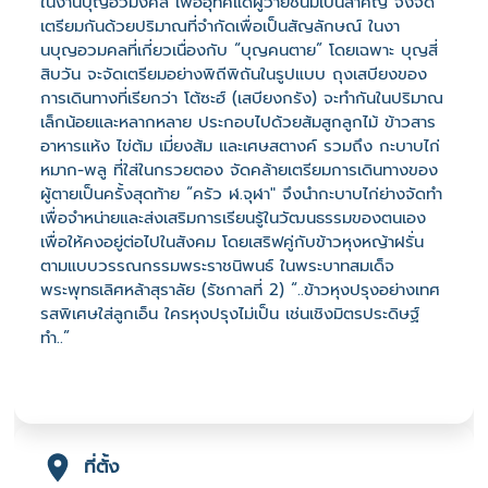
ในงานบุญอวมงคล เพื่ออุทิศแด่ผู้วายชนม์เป็นสำคัญ จึงจัด
เตรียมกันด้วยปริมาณที่จำกัดเพื่อเป็นสัญลักษณ์ ในงา
นบุญอวมคลที่เกี่ยวเนื่องกับ “บุญคนตาย” โดยเฉพาะ บุญสี่
สิบวัน จะจัดเตรียมอย่างพิถีพิถันในรูปแบบ ถุงเสบียงของ
การเดินทางที่เรียกว่า โต้ซะฮ์ (เสบียงกรัง) จะทำกันในปริมาณ
เล็กน้อยและหลากหลาย ประกอบไปด้วยส้มสูกลูกไม้ ข้าวสาร
อาหารแห้ง ไข่ต้ม เมี่ยงส้ม และเศษสตางค์ รวมถึง กะบาบไก่
หมาก-พลู ที่ใส่ในกรวยตอง จัดคล้ายเตรียมการเดินทางของ
ผู้ตายเป็นครั้งสุดท้าย “ครัว ฬ.จุฬา" จึงนำกะบาบไก่ย่างจัดทำ
เพื่อจำหน่ายและส่งเสริมการเรียนรู้ในวัฒนธรรมของตนเอง
เพื่อให้คงอยู่ต่อไปในสังคม โดยเสริฟคู่กับข้าวหุงหญ้าฝรั่น
ตามแบบวรรณกรรมพระราชนิพนธ์ ในพระบาทสมเด็จ
พระพุทธเลิศหล้าสุราลัย (รัชกาลที่ 2) “..ข้าวหุงปรุงอย่างเทศ
รสพิเศษใส่ลูกเอ็น ใครหุงปรุงไม่เป็น เช่นเชิงมิตรประดิษฐ์
ทำ..”
ที่ตั้ง