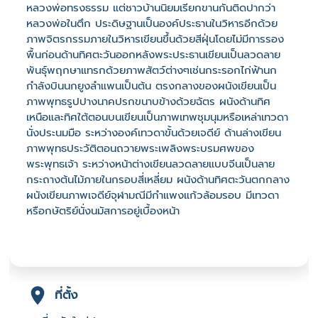
หลวงพ่อทรงธรรม แต่ชาวบ้านนิยมเรียกขานกันติดปากว่า
หลวงพ่อในตึก ประดิษฐานเป็นองค์ประธานในวิหารอีกด้วย
ภาพจิตรกรรมภายในวิหารเขียนขึ้นด้วยสีฝุ่นโดยไม่มีการรอง
พื้นก่อนด้านทิศตะวันออกหลังพระประธานเขียนเป็นลวดลาย
พันธุ์พฤกษาแทรกด้วยภาพสัตว์ต่างๆเช่นกระรอกไก่ฟ้านก
กำลังบินนกยูงลำแพนเป็นต้น ตรงกลางของผนังเขียนเป็น
ภาพพุทธรูปปางนาคปรกขนาบข้างด้วยฉัตร ผนังด้านทิศ
เหนือและทิศใต้ตอนบนเขียนเป็นภาพเทพชุมนุมหรือเหล่าเทวดา
นั่งประนมมือ ระหว่างองค์เทวดาขั้นด้วยเจดีย์ ด้านล่างเขียน
ภาพพุทธประวัติตอนถวายพระเพลิงพระบรมศพของ
พระพุทธเจ้า ระหว่างหน้าต่างเขียนลวดลายแบบจีนเป็นลาย
กระถางต้นไม้ภายในกรอบสี่เหลี่ยม ผนังด้านทิศตะวันตกกลาง
ผนังเขียนภาพเจดีย์จุฬามณีมีกำแพงแก้วล้อมรอบ มีเทวดา
หรือกษัตริย์นั่งนมัสการอยู่เบื้องหน้า
ที่ตั้ง