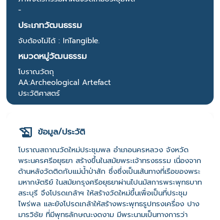
-
ประเภทวัฒนธรรม
จับต้องไม่ได้ : InTangible.
หมวดหมู่วัฒนธรรม
โบราณวัตถุ
AA:Archeological Artefact
ประวัติศาสตร์
ข้อมูล/ประวัติ
โบราณสถาณวัดใหม่ประชุมพล อำเภอนครหลวง จังหวัด
พระนครศรีอยุธยา สร้างขึ้นในสมัยพระเจ้าทรงธรรม เนื่องจาก
ด้านหลังวัดติดกับแม่น้ำป่าสัก ซึ่งซึ่งเป็นเส้นทางที่เรือของพระ
มหากษัตริย์ ในสมัยกรุงศรีอยุธยาผ่านไปนมัสการพระพุทธบาท
สระบุรี จึงโปรดเกล้าฯ ให้สร้างวัดใหม่ขึ้นเพื่อเป็นที่ประชุม
ไพร่พล และยังโปรดเกล้าให้สร้างพระพุทธรูปทรงเครื่อง ปาง
มารวิชัย ที่มีพุทธลักษณะงดงาม มีพระนามเป็นทางการว่า