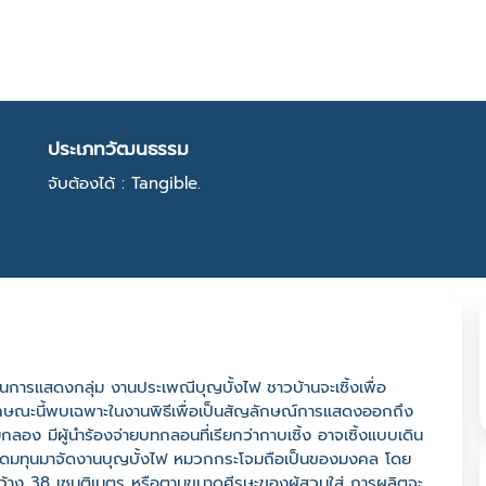
ประเภทวัฒนธรรม
จับต้องได้ : Tangible.
็นการแสดงกลุ่ม งานประเพณีบุญบั้งไฟ ชาวบ้านจะเซิ้งเพื่อ
กษณะนี้พบเฉพาะในงานพิธีเพื่อเป็นสัญลักษณ์การแสดงออกถึง
ง มีผู้นำร้องจ่ายบทกลอนที่เรียกว่ากาบเซิ้ง อาจเซิ้งแบบเดิน
ระดมทุนมาจัดงานบุญบั้งไฟ หมวกกระโจมถือเป็นของมงคล โดย
าง 38 เซนติเมตร หรือตามขนาดศีรษะของผู้สวมใส่ การผลิตจะ