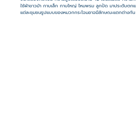
ใช้ผ้าขาวม้า กาบเล็ก กาบใหญ่ ไหมพรม ลูกปัด มาประดับตกแต
แต่ละชุมชนรูปแบบของหมวกกระโจมอาจมีลักษณะแตกต่างกัน
ที่ตั้ง
เลขที่ : บ้านหัวขัว ต. แกดำ อ. แกดำ จ. มหาสารคาม 44190
-
Click เพื่อดูเส้นทางและพิกัดบน Google Map