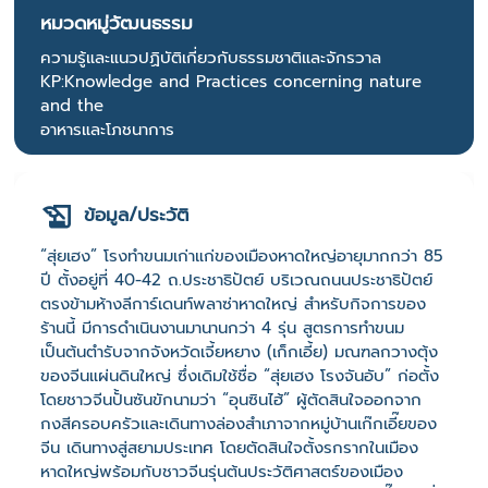
หมวดหมู่วัฒนธรรม
ความรู้และแนวปฏิบัติเกี่ยวกับธรรมชาติและจักรวาล
KP:Knowledge and Practices concerning nature
and the
อาหารและโภชนาการ
ข้อมูล/ประวัติ
“สุ่ยเฮง” โรงทำขนมเก่าแก่ของเมืองหาดใหญ่อายุมากกว่า 85
ปี ตั้งอยู่ที่ 40-42 ถ.ประชาธิปัตย์ บริเวณถนนประชาธิปัตย์
ตรงข้ามห้างลีการ์เดนท์พลาซ่าหาดใหญ่ สำหรับกิจการของ
ร้านนี้ มีการดำเนินงานมานานกว่า 4 รุ่น สูตรการทำขนม
เป็นต้นตำรับจากจังหวัดเจี้ยหยาง (เก็กเอี้ย) มณฑลกวางตุ้ง
ของจีนแผ่นดินใหญ่ ซึ่งเดิมใช้ชื่อ “สุ่ยเฮง โรงจันอับ” ก่อตั้ง
โดยชาวจีนปั้นซันขักนามว่า “อุนซินไฮ้” ผู้ตัดสินใจออกจาก
กงสีครอบครัวและเดินทางล่องสำเภาจากหมู่บ้านเก๊กเอี๊ยของ
จีน เดินทางสู่สยามประเทศ โดยตัดสินใจตั้งรกรากในเมือง
หาดใหญ่พร้อมกับชาวจีนรุ่นต้นประวัติศาสตร์ของเมือง