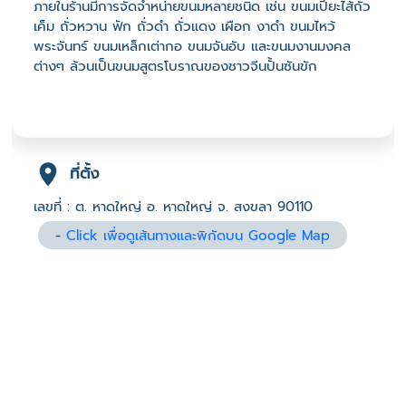
ภายในร้านมีการจัดจำหน่ายขนมหลายชนิด เช่น ขนมเปี๊ยะไส้ถั่ว
เค็ม ถั่วหวาน ฟัก ถั่วดำ ถั่วแดง เผือก งาดำ ขนมไหว้
พระจันทร์ ขนมเหล็กเต่ากอ ขนมจันอับ และขนมงานมงคล
ต่างๆ ล้วนเป็นขนมสูตรโบราณของชาวจีนปั้นซันขัก
ที่ตั้ง
เลขที่ : ต. หาดใหญ่ อ. หาดใหญ่ จ. สงขลา 90110
-
Click เพื่อดูเส้นทางและพิกัดบน Google Map