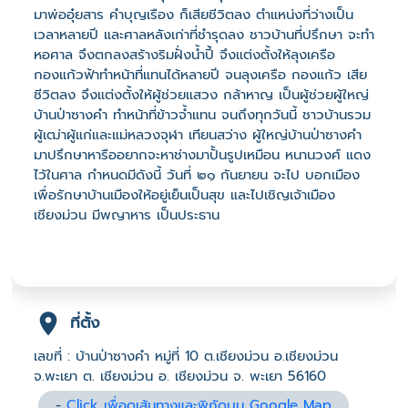
มาพ่ออุ๋ยสาร คําบุญเรือง ก็เสียชีวิตลง ตําแหน่งที่ว่างเป็น
เวลาหลายปี และศาลหลังเก่าที่ชํารุดลง ชาวบ้านที่ปรึกษา จะทํา
หอศาล จึงตกลงสร้างริมฝั่งน้ำปี้ จึงแต่งตั้งให้ลุงเครือ
กองแก้วฟ้าทำหน้าที่แทนได้หลายปี จนลุงเครือ กองแก้ว เสีย
ชีวิตลง จึงแต่งตั้งให้ผู้ช่วยแสวง กล้าหาญ เป็นผู้ช่วยผู้ใหญ่
บ้านป่าซางคํา ทําหน้าที่ข้าวจ้ำแทน จนถึงทุกวันนี้ ชาวบ้านรวม
ผู้เฒ่าผู้แก่และแม่หลวงจุฬา เทียนสว่าง ผู้ใหญ่บ้านป่าซางคำ
มาปรึกษาหารืออยากจะหาช่างมาปั้นรูปเหมือน หนานวงศ์ แดง
ไว้ในศาล กําหนดมีดังนี้ วันที่ ๒๑ กันยายน จะไป บอกเมือง
เพื่อรักษาบ้านเมืองให้อยู่เย็นเป็นสุข และไปเชิญเจ้าเมือง
เชียงม่วน มีพญาหาร เป็นประธาน
ที่ตั้ง
เลขที่ : บ้านป่าซางคำ หมู่ที่ 10 ต.เชียงม่วน อ.เชียงม่วน
จ.พะเยา ต. เชียงม่วน อ. เชียงม่วน จ. พะเยา 56160
-
Click เพื่อดูเส้นทางและพิกัดบน Google Map