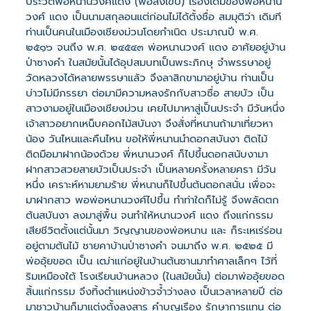
ประวัติพ่อหนานวงศ์แดง (พอสังเขป) เรื่องเดิมของพ่อหนาน
วงศ์ แดง เป็นนามสกุลอนแต่ก่อนไม่ได้ตั้งชื่อ สมมุติว่า เดิมที
ท่านเป็นคนในเมืองเชียงม่วนโดยกําเนิด ประมาณปี พ.ศ.
๒๕๑๖ จนถึง พ.ศ. ๒๔๕๔๓ พ่อหนานวงศ์ แดง อาศัยอยู่บ้าน
ป่าซางคํา ในสมัยนั้นได้อุปสมบทเป็นพระภิกษุ จําพรรษาอยู่
วัดหลวงได้หลายพรรษาแล้ว จึงลาสิกขามาอยู่บ้าน ท่านเป็น
บ่าวไม่มีภรรยา ต่อมามีความหลงรักกับสาวซื่อ สายบัว เป็น
สาวงามอยู่ในเมืองเชียงม่วน เคยไปมาหาสู่เป็นประจํา มีวันหนึ่ง
เจ้าสาวอยากเหน็บคอกไม้สบันงา จึงสั่งที่หนานถ้ามาเที่ยวหา
น้อง วันไหนและคืนไหน ขอให้พี่หนานนําดอกสบันงา ติดไม้
ติดมือมาฝากน้องด้วย พี่หนานวงศ์ ก็ไปขึ้นดอกสนับงามา
ฝากสาวสวยสายบัวเป็นประจํา เป็นหลายครั้งหลายครา มีวัน
หนึ่ง เคราะห์หามยามร้าย พี่หนานก็ไปขึ้นต้นตอกสนั่น เพื่อจะ
มาฝากสาว พอพ่อหนานวงศ์ไปขึ้น ทําท่าใดก็ไม่รู้ จึงพลัดตก
ต้นสบันงา ลงมาสู่พื้น จนทําให้หนานวงศ์ แดง ถึงแก่กรรม
เสียชีวิตตั้งแต่นั้นมา วิญญานของพ่อหนาน และ ก็ระเหเร่ร่อน
อยู่ตามต้นไม้ ชายคาบ้านป่าซางคํา จนมาถึง พ.ศ. ๒๕๒๕ มี
พ่ออุ้ยขอด เป็น เฒ่าแก่อยู่ในบ้านต้นซานมาทําศาลเล็กๆ ไว้ที่
ริมเหมืองใต้ โรงเรียนบ้านหลวง (ในสมัยนั้น) ต่อมาพ่ออุ้ยขอด
สิ้นแก่กรรม จึงทิ้งตําแหน่งข้าวจ้ำว่างลง เป็นเวลาหลายปี ต่อ
มาชาวบ้านก็มาแต่งตั้งลุงสาร คําบุญเรือง รักษาการแทน ต่อ