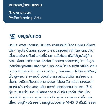
หมวดหมู่วัฒนธรรม
ศิลปะการแสดง
PA:Performing Arts
ข้อมูล/ประวัติ
นายไร พอชู เกิดเมื่อ ปีมะเส็ง อาศัยอยู่ที่โป่งกระทิงบนตั้งแต่
เด็กๆ ลุงไรเป็นมือกลองยาว+กองสองหน้า ตีกันมาตามบ้าน
เมื่อก่อนมีงานกินข้าวห่อที่บ้านคาแล้วไปดู เมื่อไปดูแล้วรู้สึก
ชอบ จึงหันมาตีกลอง แต่ก่อนมีกลองยาวของหมู่บ้าน 1 ลูก
เลยเรียนรู้เองแบบผิดๆถูกๆ เคยลองเป่าแคนแต่เป่าไม่ได้ ส่วน
มากจะตีจังหวะรำวงเช่น ปาตินิว , ก๋องๆแกว ได้ตีช่วงผู้ใหญ่
ฟื้นฟูเพลง 2 เพลงนี้ ช่วงกิจกรรมรำวงได้มีการร้อยดอก
ลั่นทม จะมีตะเกียงตรงกลางดอกไม้ประดับ แล้วรำวงรอบๆ
คนเริ่มเข้ามารำวงตอนเย็น แล้วก็แยกย้ายกันประมาณ 3-4
ทุ่ม จะนิยมรำในงานเข้าห่อสงกรานต์ เวียนเจดีย์ เพื่อนนัก
ดนตรี มี พุ่งเทอะ ลุงรวย พุ่งไร พุ่งรบ ป้าสาย ป้าทิ้ง ลุง
เลี้ยง อายุที่ลุงไรออกงานอยู่ในช่วงอายุ 14-15 ปี เริ่มมีภรรยา