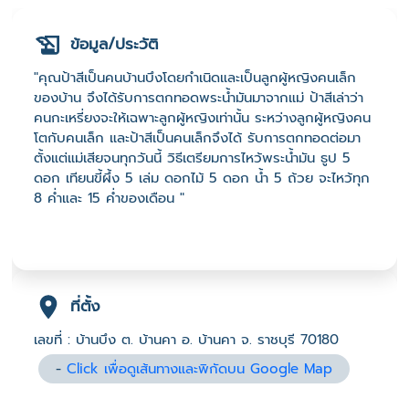
ข้อมูล/ประวัติ
"คุณป้าสีเป็นคนบ้านบึงโดยกำเนิดและเป็นลูกผู้หญิงคนเล็ก
ของบ้าน จึงได้รับการตกทอดพระน้ำมันมาจากแม่ ป้าสีเล่าว่า
คนกะเหรี่ยงจะให้เฉพาะลูกผู้หญิงเท่านั้น ระหว่างลูกผู้หญิงคน
โตกับคนเล็ก และป้าสีเป็นคนเล็กจึงได้ รับการตกทอดต่อมา
ตั้งแต่แม่เสียจนทุกวันนี้ วิธีเตรียมการไหว้พระน้ำมัน ธูป 5
ดอก เทียนขี้ผึ้ง 5 เล่ม ดอกไม้ 5 ดอก น้ำ 5 ถ้วย จะไหว้ทุก
8 ค่ำและ 15 ค่ำของเดือน "
ที่ตั้ง
เลขที่ : บ้านบึง ต. บ้านคา อ. บ้านคา จ. ราชบุรี 70180
-
Click เพื่อดูเส้นทางและพิกัดบน Google Map