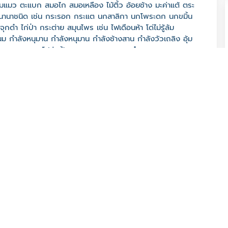
้มแมว ตะแบก สมอไก สมอเหลือง ไม้ติ้ว อ้อยช้าง มะค่าแต้ ตระ
ตว์นานาชนิด เช่น กระรอก กระแต นกสาลิกา นกโพระดก นกขมิ้น
 ไก่ป่า กระต่าย สมุนไพร เช่น ไฟเดือนห้า โด่ไม่รู้ล้ม
ำลังหนุมาน กำลังหนุมาน กำลังช้างสาน กำลังวัวเถลิง อุ้ม
่นฝาง กระพงแดง โปร่งฟ้า กวางแฉะ พญารากดำ หนอนตายอยาก