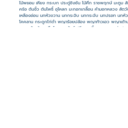
ไม้พยอม เหียง กระบก ประดู่ชิงชัน ไม้ศึก ราชพฤกษ์ มะตูม ส
คร้อ ต้นงิ้ว ต้นโพธิ์ อุโหลก มะกอกเกลื้อน คำมอกหลวง สั
เหลืองอ่อน นกหัวขวาน นกกระจิบ นกกระจับ นกปรอท นกหัวจุกดำ
โคคลาน กระดูกไก่ดำ พญาร้อยปล้อง พญาท้าวเอว พญาเต้านม ก
ลูกดูหนัง ม้ากระทืบโลง เถาวัลย์เปลียง กลิ้งกลางดง แก
พืชผัก เช่น กุ้ยเต่า บุกน้ำผึ้ง ผักหวาน
ที่ตั้ง
เลขที่ : หินสี ต. ยางหัก อ. ปากท่อ จ. ราชบุรี 70140
-
Click เพื่อดูเส้นทางและพิกัดบน Google Map