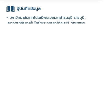
ผู้บันทึกข้อมูล
- มหาวิทยาลัยเทคโนโลยีพระจอมเกล้าธนบุรี ราชบุรี :
มหาวิทยาลัยเทคโนโลยีพระจอมเกล้าธนบุรี วิทยาเขต
ราชบุรี : 2567 Open call
ช่องทางติดต่อ
- น.ส.จีรนันท์ ทองไร่ , น.ส.กาญจนา มหาลาภก่อเกียรติ
และ น.ส.ชุติมา มหาลาภก่อเกียรติ 093-1191973,082-
5491959,063-4953945
มีผู้เข้าชมจำนวน :614 ครั้ง
บันทึกข้อมูลเมื่อวันที่ : 16/07/2024 - ปรับปรุงล่าสุดวันที่ :
02/04/2025