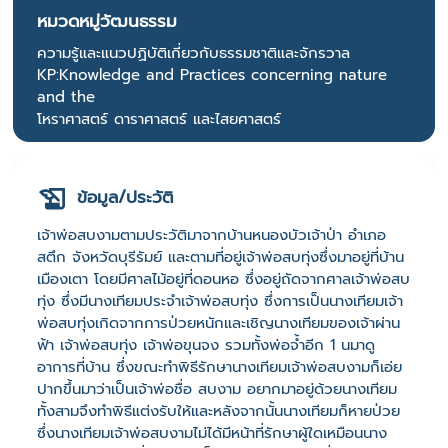
หมวดหมู่วัฒนธรรม
ความรู้และแนวปฏิบัติเกี่ยวกับธรรมชาติและจักรวาล
KP:Knowledge and Practices concerning nature
and the
โหราศาสตร์ ดาราศาสตร์ และไสยศาสตร์
ข้อมูล/ประวัติ
เจ้าพ่อสบงามตามประวัติมาจากบ้านหนองบัวเจ้าป่า อำเภอ
สตึก จังหวัดบุรีรัมย์ และตามที่อยู่เจ้าพ่อสบทุ่งซึ่งมาอยู่ที่บ้าน
เมืองเตา โดยมีศาลไม้อยู่ที่ดอนหอ ซึ่งอยู่ถัดจากศาลเจ้าพ่อสบ
ทุ่ง ซึ่งมีนางเทียมประจำเจ้าพ่อสบทุ่ง ซึ่งการเป็นนางเทียมเจ้า
พ่อสบทุ่งเกิดจากการป่วยหนักและเชิญนางเทียมของเจ้าผ่าน
ฟ้า เจ้าพ่อสบทุ่ง เจ้าพ่อขุนจง รวมทั้งพ่อจ้ำอีก 1 นมาดู
อาการที่บ้าน ซึ่งขณะทำพิธีรักษานางเทียมเจ้าพ่อสบงามก็เอ่ย
ปากขึ้นมาว่าเป็นเจ้าพ่อชื่อ สบงาม อยากมาอยู่ด้วยนางเทียม
ทั้งสามจึงทำพิธีแต่งรับให้และหลังจากนั้นนางเทียมก็หายป่วย
ซึ่งนางเทียมเจ้าพ่อสบงามไม่ได้มีหน้าที่รักษาผู้ใดเหมือนนาง