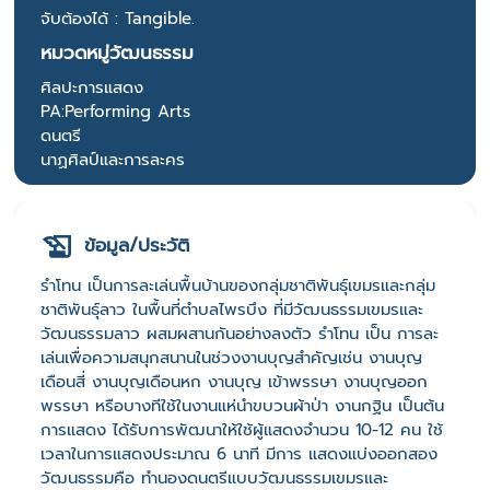
จับต้องได้ : Tangible.
หมวดหมู่วัฒนธรรม
ศิลปะการแสดง
PA:Performing Arts
ดนตรี
นาฏศิลป์และการละคร
ข้อมูล/ประวัติ
รำโทน เป็นการละเล่นพื้นบ้านของกลุ่มชาติพันธุ์เขมรและกลุ่ม
ชาติพันธุ์ลาว ในพื้นที่ตำบลไพรบึง ที่มีวัฒนธรรมเขมรและ
วัฒนธรรมลาว ผสมผสานกันอย่างลงตัว รำโทน เป็น การละ
เล่นเพื่อความสนุกสนานในช่วงงานบุญสำคัญเช่น งานบุญ
เดือนสี่ งานบุญเดือนหก งานบุญ เข้าพรรษา งานบุญออก
พรรษา หรือบางทีใช้ในงานแห่นำขบวนผ้าป่า งานกฐิน เป็นต้น
การแสดง ได้รับการพัฒนาให้ใช้ผู้แสดงจำนวน 10-12 คน ใช้
เวลาในการแสดงประมาณ 6 นาที มีการ แสดงแบ่งออกสอง
วัฒนธรรมคือ ทำนองดนตรีแบบวัฒนธรรมเขมรและ