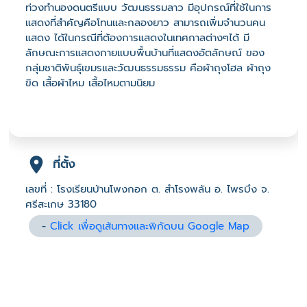
ท่วงทำนองดนตรีแบบ วัฒนธรรมลาว มีอุปกรณ์ที่ใช้ในการ
แสดงที่สำคัญคือโทนและกลองยาว สามารถเพิ่มจำนวนคน
แสดง ได้ในกรณีที่ต้องการแสดงในเทศกาลต่างๆได้ มี
ลักษณะการแสดงกายแบบพื้นบ้านที่แสดงอัตลักษณ์ ของ
กลุ่มชาติพันธุ์เขมรและวัฒนธรรมธรรม คือผ้าถุงโฮล ผ้าถุง
ขิด เสื้อผ้าไหม เสื้อไหมตามนิยม
ที่ตั้ง
เลขที่ : โรงเรียนบ้านโพงกอก ต. สำโรงพลัน อ. ไพรบึง จ.
ศรีสะเกษ 33180
-
Click เพื่อดูเส้นทางและพิกัดบน Google Map