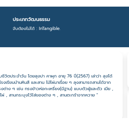
ประเภทวัฒนธรรม
จับต้องไม่ได้ : InTangible.
ับชีวิตประจำวัน โดยลุงปา คาผุก อายุ 76 ปี(2567) เล่าว่า ลุงได้
โรงเรียนบ้านหินสี และสาน ไม้ไผ่มาเรื่อย ๆ ลุงสามารถสานได้จาก
่าง ๆ เช่น ทรงข้าวห่อกะเหรี่ยง(มีฐาน) แบบตัวผู้และตัว เมีย ,
ผ่ , สานกระบุงไว้ใส่ของต่าง ๆ , สานตะกร้าจากหวาย "