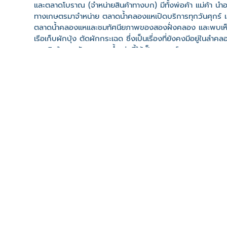
และตลาดโบราณ (จำหน่ายสินค้าทางบก) มีทั้งพ่อค้า แม่ค้า นำอ
ทางเกษตรมาจำหน่าย ตลาดน้ำคลองแหเปิดบริการทุกวันศุกร์ เสา
ตลาดน้ำคลองแหและชมทัศนียภาพของสองฝั่งคลอง และพบเห็นว
เรือเก็บผักบุ้ง ตัดผักกระเฉด ซึ่งเป็นเรื่องที่ยังคงมีอยู่ในลำค
แนวคิดในการพัฒนาสายน้ำแห่งนี้ให้เป็นจุดศูนย์กลางของการพบ
อนุรักษ์สิ่งแวดล้อมรวมทั้งให้เป็นจุดศูนย์กลางของการจัดกิจกร
ที่ตั้ง
เลขที่ : ชุมชนวัดคลองแห ต. คลองแห อ. หาดใหญ่ จ. สงขลา
-
Click เพื่อดูเส้นทางและพิกัดบน Google Map