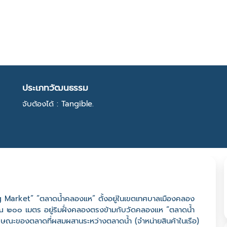
ประเภทวัฒนธรรม
จับต้องได้ : Tangible.
g Market” “ตลาดน้ำคลองแห” ตั้งอยู่ในเขตเทศบาลเมืองคลอง
๒๐๐ เมตร อยู่ริมฝั่งคลองตรงข้ามกับวัดคลองแห “ตลาดน้ำ
ษณะของตลาดที่ผสมผสานระหว่างตลาดน้ำ (จำหน่ายสินค้าในเรือ)