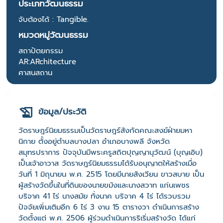
ประเภทวัฒนธรรม
จับต้องได้ : Tangible.
หมวดหมู่วัฒนธรรม
สถาปัตยกรรม
AR:ARchitecture
ศาสนสถาน
ข้อมูล/ประวัติ
วัดราษฎร์นิยมธรรมเป็นวัดราษฎร์สังกัดคณะสงฆ์ฝ่ายมหา
นิกาย ตั้งอยู่ตำบลบางปลา อำเภอบางพลี จังหวัด
สมุทรปราการ ปัจจุบันมีพระครูสถิตปุญญานุวัฒน์ (บุญเอิบ)
เป็นเจ้าอาวาส วัดราษฎร์นิยมธรรมได้รับอนุญาตให้สร้างเมื่อ
วันที่ 1 มิถุนายน พ.ศ. 2515 โดยมีนายสังเวียน ขาวสบาย เป็น
ผู้สร้างวัดขึ้นในที่ดินของนายขมังและนางสวาท แก่นเพชร
บริจาค 41 ไร่ นางสมัย ทั่งนาค บริจาค 4 ไร่ ได้รวบรวม
ปัจจัยเพิ่มเติมอีก 6 ไร่ 3 งาน 15 ตารางวา ดำเนินการสร้าง
วัดตั้งแต่ พ.ศ. 2506 ผู้ร่วมดำเนินการริเริ่มสร้างวัด ได้แก่