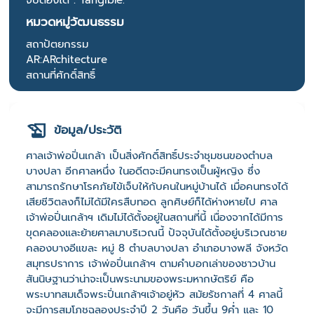
หมวดหมู่วัฒนธรรม
สถาปัตยกรรม
AR:ARchitecture
สถานที่ศักดิ์สิทธิ์
ข้อมูล/ประวัติ
ศาลเจ้าพ่อปิ่นเกล้า เป็นสิ่งศักดิ์สิทธิ์ประจำชุมชนของตำบล
บางปลา อีกศาลหนึ่ง ในอดีตจะมีคนทรงเป็นผู้หญิง ซึ่ง
สามารถรักษาโรคภัยไข้เจ็บให้กับคนในหมู่บ้านได้ เมื่อคนทรงได้
เสียชีวิตลงก็ไม่ได้มีใครสืบทอด ลูกศิษย์ก็ได้ห่างหายไป ศาล
เจ้าพ่อปิ่นเกล้าฯ เดิมไม่ได้ตั้งอยู่ในสถานที่นี้ เนื่องจากได้มีการ
ขุดคลองและย้ายศาลมาบริเวณนี้ ปัจจุบันได้ตั้งอยู่บริเวณชาย
คลองบางอีแขละ หมู่ 8 ตำบลบางปลา อำเภอบางพลี จังหวัด
สมุทรปราการ เจ้าพ่อปิ่นเกล้าฯ ตามคำบอกเล่าของชาวบ้าน
สันนิษฐานว่าน่าจะเป็นพระนามของพระมหากษัตริย์ คือ
พระบาทสมเด็จพระปิ่นเกล้าฯเจ้าอยู่หัว สมัยรัชกาลที่ 4 ศาลนี้
จะมีการสมโภชฉลองประจำปี 2 วันคือ วันขึ้น 9ค่ำ และ 10