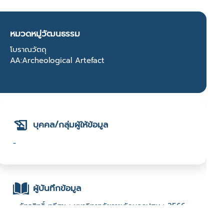
หมวดหมู่วัฒนธรรม
โบราณวัตถุ
AA:Archeological Artefact
บุคคล/กลุ่มผู้ให้ข้อมูล
-
ผู้บันทึกข้อมูล
- ลัทธสิทธิ์ ทวีสุข : มหาวิทยาลัยราชภัฏนครปฐม : 2566
Open Call