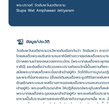
พระปรางค์ วัดอัมพวันเจติยาราม
Stupa Wat Amphawan Jetiyaram
ข้อมูล/ประวัติ
วัดอัมพวันเจติยารามวรวิหารเดิมเรียกกันว่า วัดอัมพวา คาด
โดยสมเด็จพระอมรินทราบรมราชินีสร้างถวายแด่สมเด็จพระมารดา 
นิวาสสถานเก่าของหลวงยกกระบัตร (พระบาทสมเด็จพระพุทธย
ราชินี) และยังเชื่อว่าบริเวณพระปรางค์ของวัดนี้เป็นสถานท
สมัยพระบาทสมเด็จพระนั่งเกล้าเจ้าอยู่หัว วัดได้รับการบูรณปฏ
และพระที่นั่งทรงธรรม (ซึ่งแต่เดิมสมเด็จพระรูปศิริโสภาคย์มห
อัญเชิญพระบรมราชสรีรางคารของสมเด็จพระบรมชนกนาถมาบร
เจ้าอยู่หัว พระองค์โปรดเกล้าฯ ให้ปฏิสังขรณ์พระอุโบสถทั้งห
พระบาทสมเด็จพระจุลจอมเกล้าเจ้าอยู่หัว พระองค์เสด็จประพาส
ยารามเป็นโบราณสถานของชาติในราชกิจจานุเบกษาเมื่อ พ.ศ. 
และสถาปัตยกรรมในสมัยรัตนโกสินทร์ตอนต้น บริเวณวัดเป็นที