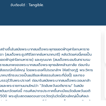
จับต้องได้ : Tangible.
ว่าสร้างขึ้นในสมัยพระบาทสมเด็จพระพุทธยอดฟ้าจุฬาโลกมหาราช
(สมเด็จพระรูปศิริโสภาคย์มหานาคนารี) หลังวัดแห่งนี้เคยเป็น
อดฟ้าจุฬาโลกมหาราช) และคุณนาค (สมเด็จพระอมรินทราบรม
ี่พระราชสมภพของพระบาทสมเด็จพระพุทธเลิศหล้านภาลัย ต่อมาใน
ิสังขรณ์ครั้งใหญ่ โดยพระองค์โปรดเกล้าฯ ให้สร้างกุฏิ พระวิหาร
านาคนารีทรงบวชเป็นแม่ชีและฟังธรรมในพระที่นั่งนี้) และทรง
รจุไว้ในพระปรางค์ ต่อมาในสมัยพระบาทสมเด็จพระจอมเกล้า
ลังและพระราชทานนามใหม่ว่า "วัดอัมพวันเจติยาราม" ในสมัย
ต้นมาวัดแห่งนี้ กรมศิลปากรประกาศขึ้นทะเบียนวัดอัมพวันเจติ
2500 พระอุโบสถตลอดจนถาวรวัตถุในวัดนี้ส่วนใหญ่เป็นศิลปะ
่ประดิษฐานพระบรมราชานุสาวรีย์พระบาทสมเด็จพระพุทธเลิศหล้า