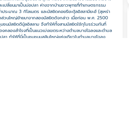
และเปลี่ยนมาเป็นบ่อปลา ห่างจากบ้านชาวพุทธที่ทำเกษตรกรรม
งน้ำประมาณ 3 กิโลเมตร และมัสยิดคอยรียะตุ้ลอิสลามียะฮ์ (สุเหร่า
้งส่วนใหญ่ย้ายมาจากสองมัสยิดดังกล่าว เมื่อก่อน พ.ศ. 2500
ชุมชนมัสยิดดีนุ้ลอิสลาม จึงทำให้ทั้งสามมัสยิดใช้กุโบรร่วมกันที่
เหนือของคลองสำโรงที่เป็นแนวเบ่งเขตระหว่างตำบลบางโฉลงและตำบล
ลา ทำให้ที่นี่เป็นชุมชนมุสลิมใหญ่แห่งเดียวในตำบลบางโฉลง
5 และถนนเทพรัตน์ (บางนา-ตราด) ผ่านซอยรัตนราช (ตรงข้าม
ราการ 10540