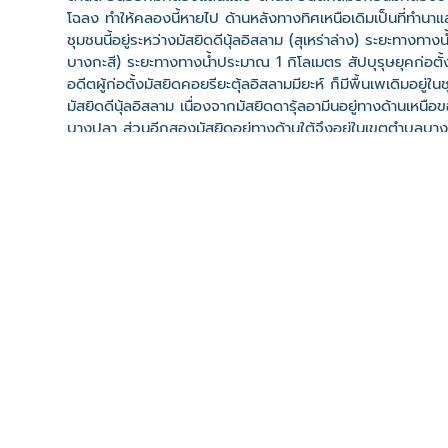
โฉลง ทำให้คลองนี้หายไป ด้านหลังทางทิศเหนือเดิมเป็นที่ทำนา
ชุมชนนี้อยู่ระหว่างมัสยิดดีนุ้ลอิสลาม (สุเหร่าล่าง) ระยะทางทา
บางกะสี) ระยะทางทางน้ำประมาณ 1 กิโลเมตร สัปบุรุษยุคก่อตั
อดีตผู้ก่อตั้งมัสยิดคอยรียะตุ้ลอิสลามมียะห์ ก็มีพื้นเพเดิมอยู่ใน
มัสยิดดีนุ้ลอิสลาม เนื่องจากมัสยิดดารุ้ลอามีนอยู่ทางด้าน
บางปลา ส่วนอีกสองมัสยิดอยู่ทางด้านใต้จึงอยู่ในเขตตำบลบางป
การเดินทางมีสองเส้นทางคือ ถนนเทพารักษ์ทางซอยบางปลา 5
มหาวิทยาลัยหัวเฉียวเฉลิมพระเกียรติ)
เอกสารประกอบ
ที่ตั้ง
เลขที่ : เลขที่ 8 หมู่ที่ 9 ต. บางโฉลง อ. บางพลี จ. สมุทรป
-
Click เพื่อดูเส้นทางและพิกัดบน Google Map