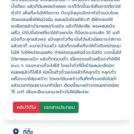
น้ำเดือด แล้วก็ต้มพอแป้งลอย เราก็ตักขึ้นมาใส่ในถาดที่เราใส่
ถั่วไว้ เพื่อที่จะไม่ให้ติดถาด ปัจจุบันคุณจิตราทำถั่วแปบโดย
ดัดแปลงเพื่อให้แป้งนิ่ม ผสมแป้งโดยใช้กะทิ ยีฟักทองให้
ละเอียดแล้วนำมาผสมกับแป้ง แล้วก็ใส่เกลือ พอผสมแป้ง
เสร็จ นำไปนึ่งโดยที่เราใช้ถ้วยตะไล ก็นิ่งประมาณสัก 10 นาที
แป้งก็จะสุกแล้วพอ แป้งสุกถั่วที่เรานิ่งไว้แล้วเนี่ยเราจะใส่ถาด
แล้วเราก็ จะมาคว่ำบนถั่ว แล้วก็กดเพื่อที่จะให้ถั่วติดหน้าขนม
ไม่ให้ ไม่ให้หน้าขนมแห้ง ถ้าหน้าขนมแห้งถั่วจะไม่ติด จากนั้นใช้
ไม้พายแคะแป้ง แล้วก็กดบนถั่ว เมื่อกดบนถั่วเสร็จจะทำให้ให้
แบน ๆ ตรงกลางก็จะใส่ไส้ โดยนำถั่วที่นึ่งไว้ผสมเกลือนิด
หน่อยแล้วก็ใส่ไส้ ห่อเป็นตัวถั่วแปบแล้วก็คลุกถั่ว คลุกถั่ว
เสร็จจะมาใส่มะพร้าว โดยจะใช้มะพร้าวทึนทึกที่กะลายังไม่ดำ
แล้วเวลาก่อนเราจะมาทำนี่เรา ต้องนึ่งมะพร้าวก่อนอย่างน้อย
15 นาที เพื่อจะยึดเวลามะพร้าวไม่ให้เสียง่าย
คลิปวิดีโอ
เอกสารประกอบ
ที่ตั้ง