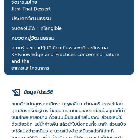
จิตราขนมไทย
Jitra Thai Dessert
ประเภทวัฒนธรรม
จับต้องไม่ได้ : InTangible.
หมวดหมู่วัฒนธรรม
ความรู้และแนวปฏิบัติเกี่ยวกับธรรมชาติและจักรวาล
KP:Knowledge and Practices concerning nature
and the
อาหารและโภชนาการ
ข้อมูล/ประวัติ
ขนมถั่วแปบสูตรคุณจิตรา บุญเฉลียว ตำบลศรีษะจรเข้น้อย
คุณจิตราเรียนรู้การทำขนมไทยจากแม่ของสามีจนปัจจุบันก็ทำ
ขนมไทยหลายอย่าง ถั่วแปบเป็นขนมไทยโบราณ ส่วนผสมใช้
ถั่วเขียวซีก แช่น้ำค้างคืน แล้วนำไปนึ่งก่อนที่จะมาทำ ส่วนแป้ง
จะใช้แป้งข้าวเหนียว จะนวดแป้งข้าวเหนียวแล้วก็ใส่กะทิ
โบราณจะใช้ต้ม จะปั้นเป็นก้อน ๆ บี้ให้แบนๆ แล้วก็ต้มในหม้อ