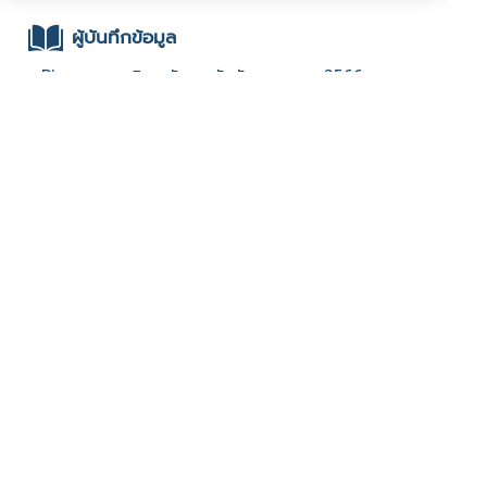
ผู้บันทึกข้อมูล
- Pisarn : มหาวิทยาลัยราชภัฏจันทรเกษม : 2566
Festival
ช่องทางติดต่อ
- เฟสบุค : เพาะเลี้ยงจิ้งหรีดส่งออกจังหวัดชัยนาท
มีผู้เข้าชมจำนวน :698 ครั้ง
บันทึกข้อมูลเมื่อวันที่ : 17/05/2024 - ปรับปรุงล่าสุดวันที่ :
23/11/2024