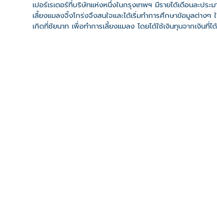
เปอร์เรเตอร์ที่บริษัทแห่งหนึ่งในกรุงเทพฯ มีรายได้เดือนละ
เลี้ยงแมลงจิ้งโกร่งจึงสนใจและได้เริ่มทำการศึกษาข้อมูลต่างๆ
เกิดที่ชัยนาท เพื่อทำการเลี้ยงแมลง โดยได้ใช้เงินทุนจากเงินที
คลิปวิดีโอ
ที่ตั้ง
เลขที่ : ต. วัดโคก อ. มโนรมย์ จ. ชัยนาท 17110
-
Click เพื่อดูเส้นทางและพิกัดบน Google Map