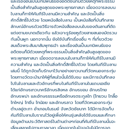
และเรื่องอันเป็นบทนิพนธ์ของอดีตชนก็มีด้วยเหตุที่พระธรรม
เป็นสิ่งสำคัญอันสูงสุดของพระพุทธศาสนา เมื่อจดจารลงบน
ใบลานก็ทาให้คัมภีร์ใบลานมีความสำคัญ และจัดเป็นสิ่ง
ศักดิ์สิทธิ์ไปด้วย โดยหนังสือใบลาน เป็นหนังสือที่บันทึกลาย
ลักษณ์อักษรด้วยวิธีจารตัวหนังสือลงบนใบของต้นลานที่ตัด
แต่งตามขนาดเดียวกัน แล้วเจาะรูร้อยหูด้วยสายสนองมัดรวม
กันเป็นผูก นอกจากนั้น ยังใช้บันทึกเรื่องอื่น ๆ ที่เกี่ยวด้วย
สมเด็จพระสัมมาสัมพุทธเจ้า และเรื่องอันเป็นบทนิพนธ์ของ
อดีตชนก็มีด้วยเหตุที่พระธรรมเป็นสิ่งสำคัญอันสูงสุดของ
พระพุทธศาสนา เมื่อจดจารลงบนใบลานก็ทาให้คัมภีร์ใบลานมี
ความสำคัญ และจัดเป็นสิ่งศักดิ์สิทธิ์ไปด้วย โดยคัมภีร์ใบลาน
เล่มนี้ ได้ถูกจัดเก็บรักษาไว้มาอย่างยาวนานที่วัดหนองกระทุ่ม
โดยทางวัดจะนำมาให้ผู้ที่สนใจนั้นได้รับชม และมีการบันทึกลง
ไปในใบลานและตัวอักษรที่พบในคัมภีร์ใบลานในแถบเอเชีย
ได้แก่อักษรเทวนาครีอักษรสิงหล อักษรขอม อักษรไทย
อักษรพม่า และอักษรธรรมหรืออักษรตระกูลไท (ไทยวน ไทลื้อ
ไทใหญ่ ไทขึน ไทน้อย และอักษรลาว โดยที่วัดหนองกระทุ่ม
ตำบลอู่ตะภา อำเภอมโนรมย์ จังหวัดชัยนาท ได้มีการจัดเก็บ
คัมภีร์ใบลานโบราณไว้อยู่เพื่อให้คนรุ่นหลังได้รับชมและศึกษา
ข้อมูลด้านประวัติศาสตร์ในด้านต่างๆก่อนที่คัมภีร์ใบลานนั้นจะ
เสื่อมสลายไปตามกาลเวลา เนื่องจากในปัจจุบันไม่มีการจด