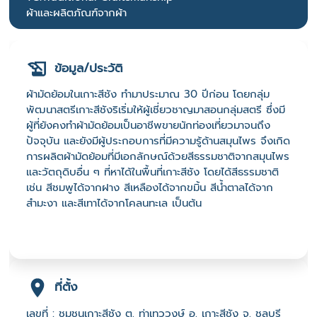
ผ้าและผลิตภัณฑ์จากผ้า
ข้อมูล/ประวัติ
ผ้ามัดย้อมในเกาะสีชัง ทำมาประมาณ 30 ปีก่อน โดยกลุ่ม
พัฒนาสตรีเกาะสีชังริเริ่มให้ผู้เชี่ยวชาญมาสอนกลุ่มสตรี ซึ่งมี
ผู้ที่ยังคงทำผ้ามัดย้อมเป็นอาชีพขายนักท่องเที่ยวมาจนถึง
ปัจจุบัน และยังมีผู้ประกอบการที่มีความรู้ด้านสมุนไพร จึงเกิด
การผลิตผ้ามัดย้อมที่มีเอกลักษณ์ด้วยสีธรรมชาติจากสมุนไพร
และวัตถุดิบอื่น ๆ ที่หาได้ในพื้นที่เกาะสีชัง โดยได้สีธรรมชาติ
เช่น สีชมพูได้จากฝาง สีเหลืองได้จากขมิ้น สีน้ำตาลได้จาก
สำมะงา และสีเทาได้จากโคลนทะเล เป็นต้น
ที่ตั้ง
เลขที่ : ชุมชนเกาะสีชัง ต. ท่าเทววงษ์ อ. เกาะสีชัง จ. ชลบุรี