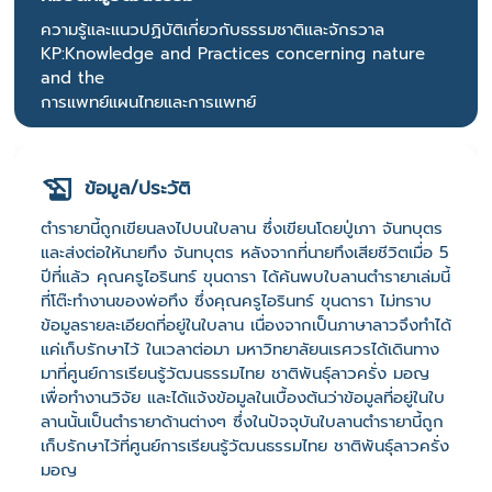
ความรู้และแนวปฏิบัติเกี่ยวกับธรรมชาติและจักรวาล
KP:Knowledge and Practices concerning nature
and the
การแพทย์แผนไทยและการแพทย์
ข้อมูล/ประวัติ
ตำรายานี้ถูกเขียนลงไปบนใบลาน ซึ่งเขียนโดยปู่เภา จันทบุตร
และส่งต่อให้นายทึง จันทบุตร หลังจากที่นายทึงเสียชีวิตเมื่อ 5
ปีที่แล้ว คุณครูไอรินทร์ ขุนดารา ได้ค้นพบใบลานตำรายาเล่มนี้
ที่โต๊ะทำงานของพ่อทึง ซึ่งคุณครูไอรินทร์ ขุนดารา ไม่ทราบ
ข้อมูลรายละเอียดที่อยู่ในใบลาน เนื่องจากเป็นภาษาลาวจึงทำได้
แค่เก็บรักษาไว้ ในเวลาต่อมา มหาวิทยาลัยนเรศวรได้เดินทาง
มาที่ศูนย์การเรียนรู้วัฒนธรรมไทย ชาติพันธุ์ลาวครั่ง มอญ
เพื่อทำงานวิจัย และได้แจ้งข้อมูลในเบื้องต้นว่าข้อมูลที่อยู่ในใบ
ลานนั้นเป็นตำรายาด้านต่างๆ ซึ่งในปัจจุบันใบลานตำรายานี้ถูก
เก็บรักษาไว้ที่ศูนย์การเรียนรู้วัฒนธรรมไทย ชาติพันธุ์ลาวครั่ง
มอญ