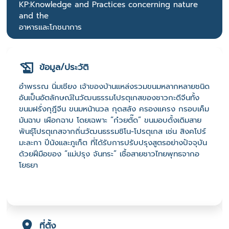
KP:Knowledge and Practices concerning nature
and the
อาหารและโภชนาการ
ข้อมูล/ประวัติ
อำพรรณ นิ่มเชียง เจ้าของบ้านแหล่งรวมขนมหลากหลายชนิด
อันเป็นอัตลักษณ์ในวัฒนธรรมโปรตุเกสของชาวกะดีจีนทั้ง
ขนมฝรั่งกุฎีจีน ขนมหน้านวล กุดสลัง ครองแครง กรอบเค็ม
มันฉาบ เผือกฉาบ โดยเฉพาะ “ก๋วยตั๊ด” ขนมอบดั้งเดิมสาย
พันธุ์โปรตุเกสจากถิ่นวัฒนธรรมชิโน-โปรตุเกส เช่น สิงคโปร์
มะละกา ปีนังและภูเก็ต ที่ได้รับการปรับปรุงสูตรอย่างปัจจุบัน
ด้วยฝีมือของ “แม่ปรุง จันทระ” เชื้อสายชาวไทยพุทธจากอ
โยธยา
ที่ตั้ง