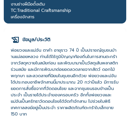
งานช่างฝีมือดั้งเดิม
TC:Traditional Craftsmanship
เครื่องจักสาร
ข้อมูล/ประวัติ
พ่อยวงและแม่จัน ตาคำ อายุราว 74 ปี เป็นปราชญ์ชุมชนบ้า
านแม่ลอยหลวง ท่านได้ใช้ภูมิปัญญาท้องถิ่นในการสานตะกร้า
จากวัสดุหวายในสมัยก่อน และพัฒนามาเป็นวัสดุเส้นพลาสติก
ร่วมสมัย และมีการพัฒนาต่อยอดลวดลายจากสัตว์ ดอกไม้
พฤกษา และลวดลายที่นิยมในชุมชนอีกด้วย พ่อยวงและม่จัน
ได้ประกอบอาชีพจักสานนี้มาประมาณ 20 กว่าปีแล้ว มีการรับ
ยอดการสั่งซื้อจากที่วัดดอนไชย และจากชุมชนรอบข้างเป็น
ประจำ เป็นรายได้ประจำของครอบครัว อีกทั้งพ่อยวงและ
แม่จันเป็นศรัทธาวัดดอนไชยได้จัดทำจักสาน ไปช่วยในพิธี
เทศกาลสงฆ์อยู่เป็นประจำ ราคาผลิตภัณฑ์ตะกร้าใบเล็กขาย
150 บาท