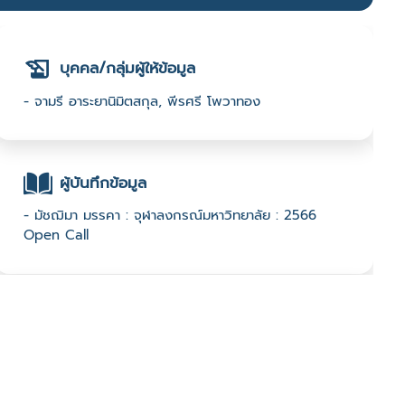
บุคคล/กลุ่มผู้ให้ข้อมูล
- จามรี อาระยานิมิตสกุล, พีรศรี โพวาทอง
ผู้บันทึกข้อมูล
- มัชฌิมา มรรคา : จุฬาลงกรณ์มหาวิทยาลัย : 2566
Open Call
ช่องทางติดต่อ
- จุฬาลงกรณ์มหาวิทยาลัย คณะสถาปัตยกรรมศาสตร์