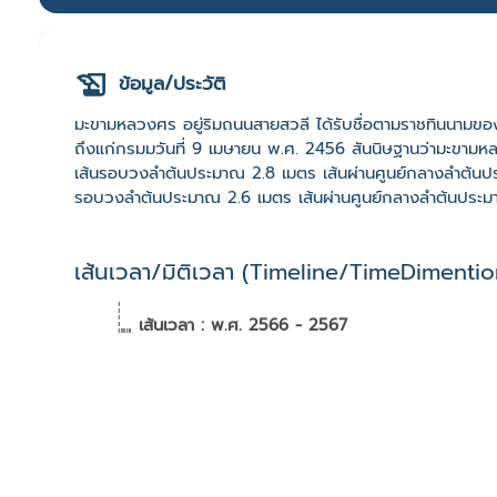
ข้อมูล/ประวัติ
มะขามหลวงศร อยู่ริมถนนสายสวลี ได้รับชื่อตามราชทินนามข
ถึงแก่กรมมวันที่ 9 เมษายน พ.ศ. 2456 สันนิษฐานว่ามะขามหลว
เส้นรอบวงลำต้นประมาณ 2.8 เมตร เส้นผ่านศูนย์กลางลำต้นปร
รอบวงลำต้นประมาณ 2.6 เมตร เส้นผ่านศูนย์กลางลำต้นประ
เส้นเวลา/มิติเวลา (Timeline/TimeDimentio
เส้นเวลา : พ.ศ. 2566 - 2567
เหตุการณ์ : ลำต้นและกิ่งก้านเริ่มมีร่องรอยการผุ และกิ่ง
ขาดการดูแลจากผู้เชี่ยวชาญ
ผลกระทบ : มีโอกาสสูญเสียหลักฐานทางประวัติศาส