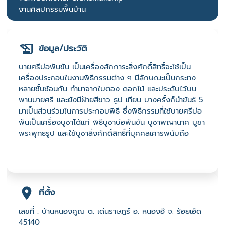
งานศิลปกรรมพื้นบ้าน
ข้อมูล/ประวัติ
บายศรีบ่อพันขัน เป็นเครื่องสักการะสิ่งศักดิ์สิทธิ์จะใช้เป็น
เครื่องประกอบในงานพิธีกรรมต่าง ๆ มีลักษณะเป็นกระทง
หลายชั้นซ้อนกัน ทำมาจากใบตอง ดอกไม้ และประดับไว้บน
พานบายศรี และยังมีฝ้ายสีขาว ธูป เทียน บางครั้งก็นำขันธ์ 5
มาเป็นส่วนร่วมในการประกอบพิธี ซึ่งพิธีกรรมที่ใช้บายศรีบ่อ
พันเป็นเครื่องบูชาได้แก่ พิธีบูชาบ่อพันขัน บูชาพญานาค บูชา
พระพุทธรูป และใช้บูชาสิ่งศักดิ์สิทธิ์ที่บุคคลเคารพนับถือ
ที่ตั้ง
เลขที่ : บ้านหนองคูณ ต. เด่นราษฎร์ อ. หนองฮี จ. ร้อยเอ็ด
45140