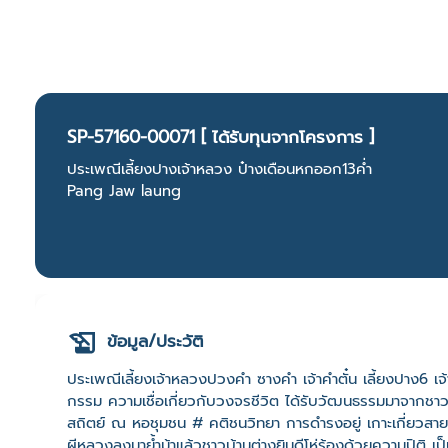
SP-57160-00071 [ ได้รับทุนจากโครงการ ]
ประเพณีเลี้ยงปางเจ้าหลวง ป๋างเดือนหกออก13ค่ำ
Pang Jaw laung
ข้อมูล/ประวัติ
ประเพณีเลี้ยงเจ้าหลวงปวงคำ ซางคำ เจ้าคำตั๋น เลี้ยงปาง6 เ
กรรม ความเชื่อเกี่ยวกับวงจรชีวิต ได้รับวัฒนธรรมมาจากชาวน่าน
สถิตย์ ณ หอชุมชน # คติชนวิทยา การดำรงอยู่ เกาะเกี่ยวสายส
ผีหลวงลงมาย้ำม้าแล้วชาวบ้านต่างยินดีโห่ร้องด้วยความปิติ เป