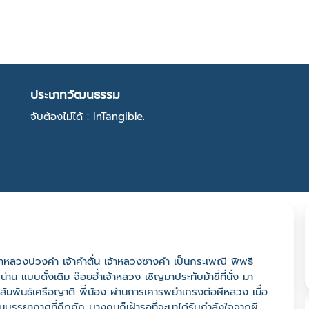
ประเภทวัฒนธรรม
จับต้องไม่ได้ : InTangible.
จ้าหลวงปวงคำ เจ้าคำตั๋น เจ้าหลวงซางคำ เป็นกระเพณี พิพธี
 แบบดั้งเดิม จ๊อยฮ่ำเจ้าหลวง เชิญมาประทับม้าขี่ที่นั่ง มา
ัมพันธ์เครือญาติ พี่น้อง ผ่านการเคารพยำเกรงต่อผีหลวง เมืีอ
็นบรรยากาศที่คึกคัก บางคนก็เฝ้ารอทึ่จะมาได้รับกำลังใจจากผี