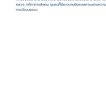
หลวง กติกาทางสังคม ชุมชนทีีมียาวนานยังคงสถานะผ่านความเ
ทางวัฒนธรรม
ที่ตั้ง
เลขที่ : บ้านแม่ลอยหลวง ต. ศรีดอนไชย อ. เทิง จ. เชียงราย
-
Click เพื่อดูเส้นทางและพิกัดบน Google Map