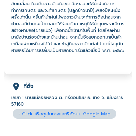
ขับเคลื่อน ในอดีตชาวบ้านในเขตเวียงลอจะใช้น้ำฝนในการ
ทำการเกษตร และจะทำเกษตร (ปลูกข้าวนาปี)เพียงปีละหนึ่ง
ครั้งเท่านั้น ครั้นถ้าน้ำฝนไม่พอชาวบ้านจะทำการดึงน้ำจุนจาก
ฝายลอที่บ้านดงป่าตาลมาใช้ร่วมด้วย เหตุที่ใช้น้ำจุนเพราะมีการ
สร้างฝายลอ(ฝายแม้ว) เพื่อทดน้ำเข้ามาในพื้นที่ โดยไหลผ่าน
มายังบ้านร่องย้างและบ้านน้ำจุน จากนั้นจึงแยกออกมาเป็นลำ
เหมืองผ่านเหมืองไส้ไก่ และเข้าสู่ที่นาชาวบ้านต่อไป แต่ปัจจุบัน
ฝายลอได้มีการเปลี่ยนเป็นฝายคอนกรีตแล้วเมื่อปี พ.ศ. ๒๕๔๖
ที่ตั้ง
เลขที่ : บ้านแม่ลอยหลวง ต. ศรีดอนไชย อ. เทิง จ. เชียงราย
57160
-
Click เพื่อดูเส้นทางและพิกัดบน Google Map