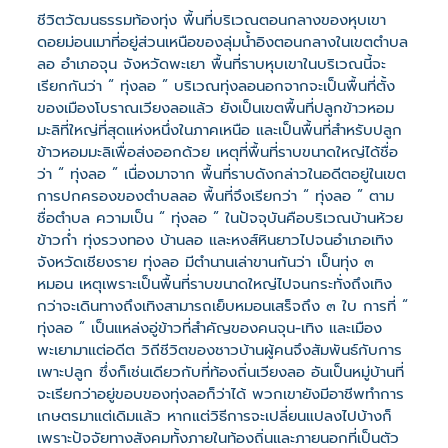
ชีวิตวัฒนธรรมท้องทุ่ง พื้นที่บริเวณตอนกลางของหุบเขา
ดอยม่อนเมาที่อยู่ส่วนเหนือของลุ่มน้ำอิงตอนกลางในเขตตำบล
ลอ อำเภอจุน จังหวัดพะเยา พื้นที่ราบหุบเขาในบริเวณนี้จะ
เรียกกันว่า “ ทุ่งลอ ” บริเวณทุ่งลอนอกจากจะเป็นพื้นที่ตั้ง
ของเมืองโบราณเวียงลอแล้ว ยังเป็นเขตพื้นที่ปลูกข้าวหอม
มะลิที่ใหญ่ที่สุดแห่งหนึ่งในภาคเหนือ และเป็นพื้นที่สำหรับปลูก
ข้าวหอมมะลิเพื่อส่งออกด้วย เหตุที่พื้นที่ราบขนาดใหญ่ได้ชื่อ
ว่า “ ทุ่งลอ ” เนื่องมาจาก พื้นที่ราบดังกล่าวในอดีตอยู่ในเขต
การปกครองของตำบลลอ พื้นที่จึงเรียกว่า “ ทุ่งลอ ” ตาม
ชื่อตำบล ความเป็น “ ทุ่งลอ ” ในปัจจุบันคือบริเวณบ้านห้วย
ข้าวก่ำ ทุ่งรวงทอง บ้านลอ และหงส์หินยาวไปจนอำเภอเทิง
จังหวัดเชียงราย ทุ่งลอ มีตำนานเล่าขานกันว่า เป็นทุ่ง ๓
หมอน เหตุเพราะเป็นพื้นที่ราบขนาดใหญ่ไปจนกระทั่งถึงเทิง
กว่าจะเดินทางถึงเทิงสามารถเย็บหมอนเสร็จถึง ๓ ใบ การที่ “
ทุ่งลอ ” เป็นแหล่งอู่ข้าวที่สำคัญของคนจุน-เทิง และเมือง
พะเยามาแต่อดีต วิถีชีวิตของชาวบ้านผู้คนจึงสัมพันธ์กับการ
เพาะปลูก ซึ่งก็เช่นเดียวกับที่ท้องถิ่นเวียงลอ อันเป็นหมู่บ้านที่
จะเรียกว่าอยู่ขอบของทุ่งลอก็ว่าได้ พวกเขายังมีอาชีพทำการ
เกษตรมาแต่เดิมแล้ว หากแต่วิธีการจะเปลี่ยนแปลงไปบ้างก็
เพราะปัจจัยทางสังคมทั้งภายในท้องถิ่นและภายนอกที่เป็นตัว