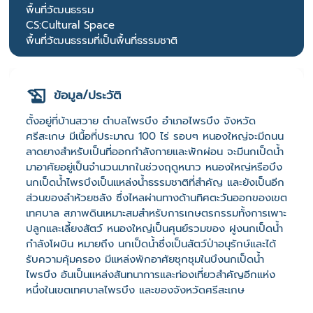
พื้นที่วัฒนธรรม
CS:Cultural Space
พื้นที่วัฒนธรรมที่เป็นพื้นที่ธรรมชาติ
ข้อมูล/ประวัติ
ตั้งอยู่ที่บ้านสวาย ตำบลไพรบึง อำเภอไพรบึง จังหวัด
ศรีสะเกษ มีเนื้อที่ประมาณ 100 ไร่ รอบๆ หนองใหญ่จะมีถนน
ลาดยางสำหรับเป็นที่ออกกำลังกายและพักผ่อน จะมีนกเป็ดน้ำ
มาอาศัยอยู่เป็นจำนวนมากในช่วงฤดูหนาว หนองใหญ่หรือบึง
นกเป็ดน้ำไพรบึงเป็นแหล่งน้ำธรรมชาติที่สำคัญ และยังเป็นอีก
ส่วนของลำห้วยชลัง ซึ่งไหลผ่านทางด้านทิศตะวันออกของเขต
เทศบาล สภาพดินเหมาะสมสำหรับการเกษตรกรรมทั้งการเพาะ
ปลูกและเลี้ยงสัตว์ หนองใหญ่เป็นศุนย์รวมของ ฝูงนกเป็ดน้ำ
กำลังโผบิน หมายถึง นกเป็ดน้ำซึ่งเป็นสัตว์ป่าอนุรักษ์และได้
รับความคุ้มครอง มีแหล่งพักอาศัยชุกชุมในบึงนกเป็ดน้ำ
ไพรบึง อันเป็นแหล่งสันทนาการและท่องเที่ยวสำคัญอีกแห่ง
หนึ่งในเขตเทศบาลไพรบึง และของจังหวัดศรีสะเกษ