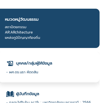
หมวดหมู่วัฒนธรรม
สถาปัตยกรรม
AR:ARchitecture
แหล่งภูมิปัญญาท้องถิ่น
บุคคล/กลุ่มผู้ให้ข้อมูล
- ผศ.ดร.นรา หัตถสิน
ผู้บันทึกข้อมูล
- nara.h@ubu.ac.th : มหาวิทยาลัยอุบลราชธานี : 2566
Open Call