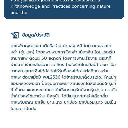
ความรู้และแนวปฏิบัติเกี่ยวกับธรรมชาติและจักรวาล
KP:Knowledge and Practices concerning nature
and the
ข้อมูล/ประวัติ
กาแฟชาญณรงค์ เดิมชื่อร้าน นำ เฮง หลี โดยอากงชาวไห
หล่ำ (รุ่นแรก) โดยอพยพมาเกาะไหหล่ำ เมืองจีน โดยแรกเริ่ม
ขายกาแฟ ตั้งแต่ 50 สตางค์ โดยการพายเรือขาย ต่อมาก็
ย้ายมาทำร้านหลังธนาคารกสิกร (หลังร้านไทยศิลป์) ต่อมาเมื่อ
อากงอายุเยอะจึงได้ส่งต่อให้รุ่นที่สองได้สานต่อกิจการร้าน
กาแฟ ต่อมาเมื่อปี พศ.2536 ได้ย้ายร้านมาตั้งบริเวณ ห้าแยก
ซอยหลวงพ่อเจ้า ปัจจุบันกาแฟชาญณรงค์ได้ส่งไม้ต่อให้รุ่นที่
3 ขั้นตอนและกระบวนการทำยังคงอนุรักษ์จากรุ่นสู่รุ่น การต้ม
น้ำก็ยังคงใช้เตาถ่าน ปัจจุบัน ได้มีเมนูมากมายให้เลือกดื่ม
กาแฟโบราณ ชาเย็น ชามะนาว ชาเขียว ชาเขียวมะนาว นมเย็น
ไข่ลวก เป็นต้น