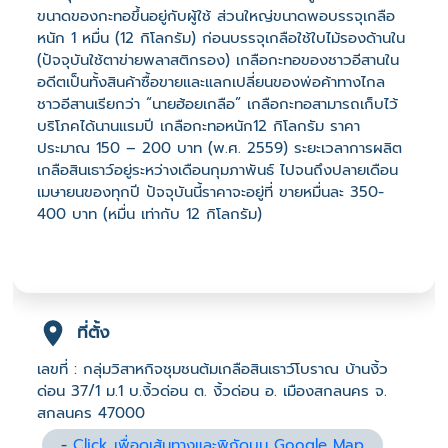
ขนาดของกะทอขึ้นอยู่กับผู้ใช้ ส่วนใหญ่ขนาดพอบรรจุเกลือ
หนัก 1 หมื่น (12 กิโลกรัม) ก่อนบรรจุเกลือใช้ใบไม้รองด้านใน
(ปัจจุบันใช้ตาข่ายพลาสติกรอง) เกลือกะทอของชาวอีสานใน
อดีตเป็นทั้งสินค้าซื้อขายและแลกเปลี่ยนของพ่อค้าทางไกล
ชาวอีสานเรียกว่า “นายฮ้อยเกลือ” เกลือกะทอสามารถเก็บไว้
บริโภคได้นานแรมปี เกลือกะทอหนัก12 กิโลกรัม ราคา
ประมาณ 150 – 200 บาท (พ.ศ. 2559) ระยะเวลาการผลิต
เกลือสินเธาว์อยู่ระหว่างเดือนกุมภาพันธ์ ไปจนถึงปลายเดือน
เมษายนของทุกปี ปัจจุบันนี้ราคาจะอยู่ที่ ขายหมื่นละ 350-
400 บาท (หมื่น เท่ากับ 12 กิโลกรัม)
ที่ตั้ง
เลขที่ : กลุ่มวิสาหกิจชุมชนต้มเกลือสินเธาว์โบราณ บ้านงิ้ว
ด่อน 37/1 ม.1 บ.งิ้วด่อน ต. งิ้วด่อน อ. เมืองสกลนคร จ.
สกลนคร 47000
-
Click เพื่อดูเส้นทางและพิกัดบน Google Map