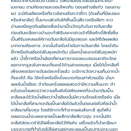
หลังจากเก็บเกี่ยวข้าวเสร็จ ในหน้าแล้งช่วงเดือนมกราคม-
เมษายน ตามท้องนาและดอนโพนทัน ดอนสร้างอีแก้ว ดอนขาม
แป จะมีดินเอียดหรือที่ชาวอีสานเรียกว่าขี้ทา (ดินเค็มที่มีละออง
หรือส่าเกลือ) ขึ้นมาบนผิวดินให้เห็นเป็นสีขาวหรือสีเทา ชาว
บ้านลงมือขูดดินเอียดเพื่อนำมาเป็นวัตถุดิบในการต้มเกลือ
ก่อนต้มเกลือชาวบ้านจะทำพิธีบอกกล่าวเจ้าที่สิ่งศักดิ์สิทธิ์เพื่อ
เป็นศิริมงคลขอให้การต้มเกลือไม่มีอุปสรรค และให้ได้ผลผลิต
มากตามต้องการ จากนั้นจึงเริ่มดำเนินการต้มเกลือ โดยนำดิน
ขี้ทาหรือดินเอียดใส่ในซุงหมักดิน เมื่อเทน้ำสะอาดใส่ในซุงหมัก
แล้ว น้ำขี้ทาหรือน้ำเอียดที่ผ่านการกรองแบบธรรมชาติจะไหล
ออกจากรูลงในภาชนะที่รองไว้ด้านล่างของซุง เมื่อได้น้ำกลือที่
เพียงพอต่อการต้มแต่ละครั้งแล้ว จะมีการวัดความเค็มจากน้ำ
ที่รองได้ คือ ใช้ครั่งหรือขี้ครั่งขนาดก้อนเท่าหัวแม่มือ นำมา
ลอยในน้ำเอียด ถ้าก้อนครั่งลอยแสดงว่ามีความเค็มมาก ถ้า
ครั่งจมน้ำแสดงว่าความเค็มยังไม่เพียงพอที่จะนำมาต้มเป็น
เกลือและใช้วัดน้ำเอียดว่าน้ำเอียดนั้นมีความจืดแล้วหรือยัง เมื่อ
ได้น้ำเกลือที่สามารถต้มเป็นเกลือได้แล้วขั้นตอนต่อไปคือนำน้ำ
เกลือมาเคี่ยวหุง โดยใช้กะทะที่ทำจากแผ่นสังกะสี สุมไฟไป
ตลอดจนน้ำระเหยกลายเป็นผลึกเกลือสีขาวขุ่น จากนั้นตัก
เกลือใส่ตระกร้าไม้ไผ่ผึ่งเกลือไว้ให้แห้ง เสร็จแล้วก็นำเกลือมา
บรรจุกะทอที่ทำด้วยไม้ไผ่สานอย่างชะลอมเป็นรูปทรงกระบอก