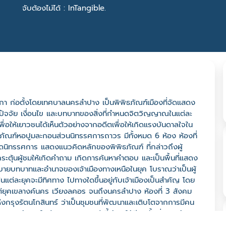
จับต้องไม่ได้ : InTangible.
กา ก่อตั้งโดยเทศบาลนครลำปาง เป็นพิพิธภัณฑ์เมืองที่จัดแสดง
หตุปัจจัย เงื่อนไข และบทบาทของสิ่งที่กำหนดจิตวิญญาณในแต่ละ
พื่อให้เยาวชนได้เห็นตัวอย่างจากอดีตเพื่อให้เกิดแรงบันดาลใจใน
ัณฑ์หอปูมละกอนส่วนนิทรรศการถาวร มีทั้งหมด 6 ห้อง ห้องที่
ดนิทรรศการ แสดงแนวคิดหลักของพิพิธภัณฑ์ ที่กล่าวถึงผู้
ตุ้นผู้ชมให้เกิดคำถาม เกิดการค้นหาคำตอบ และเป็นพื้นที่แสดง
อธิบายบทบาทและอำนาจของเจ้าเมืองทางเหนือในยุค โบราณว่าเป็นผู้
ในแต่ละยุคจะมีทิศทาง ไปทางใดขึ้นอยู่กับเจ้าเมืองเป็นสำคัญ โดย
แต่ยุคเขลางค์นคร เวียงลคอร จนถึงนครลำปาง ห้องที่ 3 สังคม
งกรุงรัตนโกสินทร์ ว่าเป็นชุมชนที่พัฒนาและเติบโตจากการมีคน
การค้าขายในย่านตลาด คนเหล่านี้เข้ามาใช้ชีวิตตั้งถิ่นฐานบ้าน
ิลปวัฒนธรรมของตน ทิศทางของเมืองยุคนี้จึงเป็นไปตามที่คน