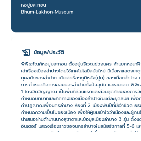
หอปูมละกอน
Bhum-Lakhon-Museum
ข้อมูล/ประวัติ
พิพิธภัณฑ์หอปูมละกอน ตั้งอยู่บริเวณข่วงนคร ห้าแยกหอนาฬิ
เล่าเรื่องเมืองลำปางโดยใช้เทคโนโลยีสมัยใหม่ มีเนื้อหาแสดงเ
ยุคสมัยของลำปาง เน้นเล่าเรื่องภูมิหลัง(ปูม) ของเมืองลำปาง เ
การกำหนดทิศทางของนครลำปางทั้งปัจจุบัน และอนาคต พิพิธภ
1 โถงจิตวิญญาณ เป็นพื้นที่ส่วนแรกและส่วนสุดท้ายของการจั
กำหนดบทบาทและทิศทางของเมืองลำปางในแต่ละยุคสมัย เพื่อกระ
คำปฏิญาณเพื่อนครลำปาง ห้องที่ 2 เมืองพันปีที่มีเจ้าชีวิต 
กำหนดความเป็นไปของเมือง เพื่อให้ผู้ชมเข้าใจว่าเมืองและผู้คน
นำเสนอผ่านตำนานนางสุชาดาและข้อมูลเมืองลำปาง 3 รุ่น ตั้ง
อินเตอร์ แสดงเรื่องราวของนครลำปางในสมัยรัชกาลที่ 5-6 แห่
หลากหลายชาติพันธุ์มาพบปะสังสรรค์ ทั้งกิจการสัมปทานป่าไม้และ
เรือน สร้างศาสนสถาน ขับเคลื่อนเศรษฐกิจ รวมทั้งปลูกถ่ายศ