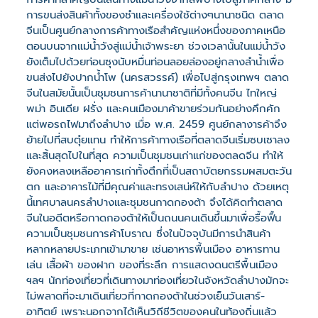
การขนส่งสินค้าทั้งของชำและเครื่องใช้ต่างๆนานาชนิด ตลาด
จีนเป็นศูนย์กลางการค้าทางเรือสำคัญแห่งหนึ่งของภาคเหนือ
ตอนบนจากแม่น้ำวังสู่แม่น้ำเจ้าพระยา ช่วงเวลานั้นในแม่น้ำวัง
ยังเต็มไปด้วยท่อนซุงนับหมื่นท่อนลอยล่องอยู่กลางลำน้ำเพื่อ
ขนส่งไปยังปากน้ำโพ (นครสวรรค์) เพื่อไปสู่กรุงเทพฯ ตลาด
จีนในสมัยนั้นเป็นชุมชนการค้านานาชาติที่มีทั้งคนจีน ไทใหญ่
พม่า อินเดีย ฝรั่ง และคนเมืองมาค้าขายร่วมกันอย่างคึกคัก
แต่พอรถไฟมาถึงลำปาง เมื่อ พ.ศ. 2459 ศูนย์กลางารค้าจึง
ย้ายไปที่สบตุ๋ยแทน ทำให้การค้าทางเรือที่ตลาดจีนเริ่มซบเซาลง
และสิ้นสุดไปในที่สุด ความเป็นชุมชนเก่าแก่ของตลดจีน ทำให้
ยังคงหลงเหลืออาคารเก่าทั้งตึกที่เป็นสถาบัตยกรรมผสมตะวัน
ตก และอาคารไม้ที่มีคุณค่าและทรงเสน่ห์ให้กับลำปาง ด้วยเหตุ
นี้เทศบาลนครลำปางและชุมชนกาดกองต้า จึงได้คิดทำตลาด
จีนในอดีตหรือกาดกองต้าให้เป็นถนนคนเดินขึ้นมาเพื่อรื้อฟื้น
ความเป็นชุมชนการค้าโบราณ ซึ่งในปัจจุบันมีการนำสินค้า
หลากหลายประเภทเข้ามาขาย เช่นอาหารพื้นเมือง อาหารทาน
เล่น เสื้อผ้า ของฝาก ของที่ระลึก การแสดงดนตรีพื้นเมือง
ฯลฯ นักท่องเที่ยวที่เดินทางมาท่องเที่ยวในจังหวัดลำปางมักจะ
ไม่พลาดที่จะมาเดินเที่ยวที่กาดกองต้าในช่วงเย็นวันเสาร์-
อาทิตย์ เพราะนอกจากได้เห็นวิถีชีวิตของคนในท้องถิ่นแล้ว