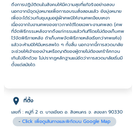
ถึงการปฏิบัติตนในสังคมให้มีความสุขที่แท้จริงอย่างสงบ
นอกจากมีจุดมุ่งหมายเพื่อการอบรมสั่งสอนแล้ว ยังมุ่งหมาย
เพื่อจะได้ร่วมกันชุมนุมอยู่เฝ้าศพมิให้งานศพเงียบเหงา
เนื่องจากในงานศพของชาวภาคใต้โดยเฉพาะงานศพสด (ศพ
ที่จัดพิธีกรรมหลังจากถึงแก่กรรมแล้วทันทีโดยไม่ต้องเก็บศพ
ไว้จัดพิธีภายหลัง ถ้าเก็บศพจัดพิธีภายหลังเรียกว่าศพแห้ง)
แล้วจะห้ามมิให้มีมหรสพใด ๆ ทั้งสิ้น นอกจากนี้การสวดมาลัย
จะช่วยให้เจ้าของบ้านหรือญาติของผู้ตายไม่ต้องเศร้าโศกจน
เกินไปอีกด้วย ไม่ปรากฏหลักฐานแน่ชัดว่าการสวดมาลัยเริ่มมี
ตั้งแต่สมัยใด
ที่ตั้ง
เลขที่ : หมู่ที่ 2 ต. บางเขียด อ. สิงหนคร จ. สงขลา 90330
-
Click เพื่อดูเส้นทางและพิกัดบน Google Map