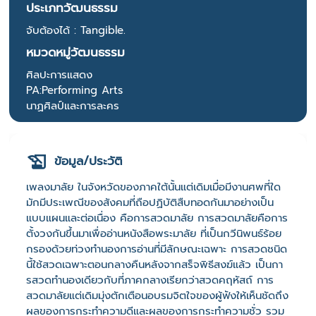
ประเภทวัฒนธรรม
จับต้องได้ : Tangible.
หมวดหมู่วัฒนธรรม
ศิลปะการแสดง
PA:Performing Arts
นาฏศิลป์และการละคร
ข้อมูล/ประวัติ
เพลงมาลัย ในจังหวัดของภาคใต้นั้นแต่เดิมเมื่อมีงานศพที่ใด
มักมีประเพณีของสังคมที่ถือปฏิบัติสืบทอดกันมาอย่างเป็น
แบบแผนและต่อเนื่อง คือการสวดมาลัย การสวดมาลัยคือการ
ตั้งวงกันขึ้นมาเพื่ออ่านหนังสือพระมาลัย ที่เป็นกวีนิพนธ์ร้อย
กรองด้วยท่วงทํานองการอ่านที่มีลักษณะเฉพาะ การสวดชนิด
นี้ใช้สวดเฉพาะตอนกลางคืนหลังจากสร็จพิธีสงฆ์แล้ว เป็นกา
รสวดทํานองเดียวกับที่ภาคกลางเรียกว่าสวดคฤหัสถ์ การ
สวดมาลัยแต่เดิมมุ่งตักเตือนอบรมจิตใจของผู้ฟังให้เห็นชัดถึง
ผลของการกระทําความดีและผลของการกระทําความชั่ว รวม