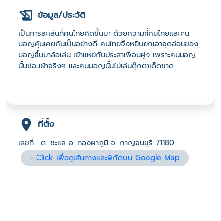
ข้อมูล/ประวัติ
เป็นการละเล่นที่คนไทยคิดขึ้นมา ด้วยความที่คนไทยและคน
มอญคุ้นเคยกันเป็นอย่างดี คนไทยจึงหยิบยกเอาจุดอ่อนของ
มอญขึ้นมาล้อเล่น เย้าแหย่กันประสาเพื่อนฝูง เพราะคนมอญ
นั้นซ่อนผ้าจริงๆ และคนมอญนั้นไม่เล่นตุ๊กตาเด็ดขาด
ที่ตั้ง
เลขที่ : ต. ชะแล อ. ทองผาภูมิ จ. กาญจนบุรี 71180
-
Click เพื่อดูเส้นทางและพิกัดบน Google Map