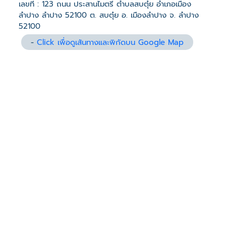
เลขที่ : 123 ถนน ประสานไมตรี ตำบลสบตุ๋ย อำเภอเมือง
ลำปาง ลำปาง 52100 ต. สบตุ๋ย อ. เมืองลำปาง จ. ลำปาง
52100
-
Click เพื่อดูเส้นทางและพิกัดบน Google Map