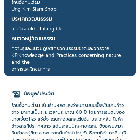
ร้านอึ้งกิ้มเซี้ยม
Ung Kim Siam Shop
ประเภทวัฒนธรรม
จับต้องไม่ได้ : InTangible.
หมวดหมู่วัฒนธรรม
ความรู้และแนวปฏิบัติเกี่ยวกับธรรมชาติและจักรวาล
KP:Knowledge and Practices concerning nature
and the
อาหารและโภชนาการ
ข้อมูล/ประวัติ
ร้านอึ้งกิ้มเซี้ยม เป็นร้านผลิตและจำหน่ายขนมเปี๊ยะในย่านก๊าว
จาว มานานเป็นระยะเวลาประมาณ 80 ปี โดยการเริ่มต้นของ
นายเจี่ยวโห้ว แซ่อึ้ง เดินทางมลฑลเตียอัน ประเทศจีน ไปค้า
ข้าวสารที่ประเทศลาว แต่ประสบปัญหาขาดทุน จึงอพยพมา
รับจ้างอยู่ที่กรุงเทพ จากนั้นย้ายไปอยู่กับพี่ชายที่อำเภออินบุรี
จังหวัดสิงห์บุรี และย้ายมาเป็นลูกจ้างร้านขนมเปี๊ยะเลี่ยงอิ้ว