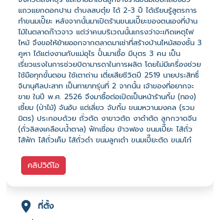
แถวแยกดอกปาน ตำบลสบตุ๋ย ได้ 2-3 ปี ได้เรียนรู้สูตรการ
ทำขนมเปั๊ยะ หลังจากนั้นมาเปิดร้านขนมเปี๊ยะของตนเองที่บ้าน
ไม้ในตลาดก๊าวจาว แต่ว่าคนบริเวณนั้นเกรงว่าจะเกิดเหตุไฟ
ไหม้ จึงขอให้ย้ายออกจากตลาดมาเช่าที่สร้างบ้านไหม้สองชั้น 3
คูหา ได้แต่งงานกับแม่อุไร ปั๋นมาเชื้อ มีบุตร 3 คน เป็น
เรี่ยวแรงในการช่วยบิดามารดาในการผลิต โดยไม่มีเครื่องช่วย
ใช้มือทุกขั้นตอน ใช้เตาถ่าน เตี่ยเสียชีวิตปี 2519 นายประสิทธิ์
จินานุศิลปะสาท เป็นทายาทรุ่นที่ 2 จากนั้น เจ้าของที่อยากจะ
ขาย ในปี พ.ศ. 2526 จึงมาซื้อต่อเปิดเป็นหน้าร้านกิ้ม (ทอง)
เซี้ยม (ป่าไม้) จันอับ แต่เลี่ยว จับกิ้ม ขนมหวานมงคล (รวม
มิตร) ประกอบด้วย ถั่วตัด งาขาวตัด งาดำตัด ลูกกวาดจีน
(ถั่วลิสงเคลือบน้ำตาล) ฟักเชื่อม ข้าวฟอง ขนมเปี๊ยะ ไส้ถั่ว
ไส้ฟัก ไส้ถั่วเค็ม ไส้ถั่วดำ ขนมลูกเต๋า ขนมเปี๊ยะตัด ขนมโก๋
คลิปวิดีโอ
ที่ตั้ง