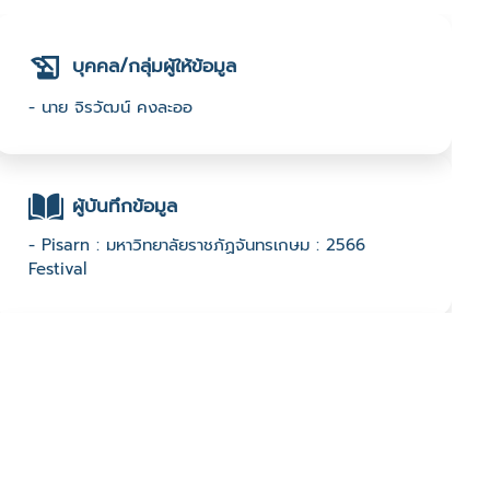
บุคคล/กลุ่มผู้ให้ข้อมูล
- นาย จิรวัฒน์ คงละออ
ผู้บันทึกข้อมูล
- Pisarn : มหาวิทยาลัยราชภัฏจันทรเกษม : 2566
Festival
ช่องทางติดต่อ
- โทร 083-0645929 หรือสถานที่ เทศบาลตำบลหางน้ำ
สาคร อำเภอมโนรมย์ จังหวัดชัยนาท