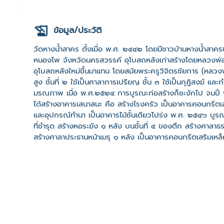
ข้อมูล/ประวัติ
วัดหางน้ำสาคร ตั้งเมื่อ พ.ศ. ๒๔๔๒ โดยมีชาวบ้านหางน้ำสาคร
หนองโพ จังหวัดนครสวรรค์ อุโบสถหลังเก่าสร้างโดยหลวงพ่อเ
อุโบสถหลังใหม่ขึ้นมาแทน โดยสมัยพระครูวิจิตรชัยการ (หลวงพ่
สูง ชั้นที่ ๒ ใช้เป็นศาลาการเปรียญ ชั้น ๓ ใช้เป็นกุฏิสงฆ์ แล
มรณภาพ เมื่อ พ.ศ.๒๕๒๔ การบูรณะก่อสร้างก็ชะงักไป จนปี พ.
ได้สร้างอาคารเสนาสนะ คือ สร้างโรงครัว เป็นอาคารคอนกรีตเส
และอุปกรณ์ทำนา เป็นอาคารไม้ชั้นเดียวโปร่ง พ.ศ. ๒๕๔๖ บูรณะ
ที่ชำรุด สร้างหอระฆัง ๑ หลัง บนชั้นที่ ๔ ของตึก สร้างศาล
สร้างศาลาประธานหน้าเมรุ ๑ หลัง เป็นอาคารคอนกรีตเสริมเห
ครองที่ดินด้านทิศเหนือถวายให้วัดจำนวน ๒ ไร่ ๑ งานเศษ เมื่
กรกฎาคม พ.ศ.๒๕๔๘ สร้างแพลอยน้ำขึ้น ส่วนสมัยพระอธิการสม
น้ำเพิ่มเติม และทำการก่อสร้างมณฑปเพิ่มเติม จัดสร้างห้องสุข
๒๔ พฤศจิกายน พ.ศ.๒๔๖๘ เขตวิสุงคามสีมา กว้าง ๘๐ เมตร 
อุโบสถ ปางมารวิชัย ขนาดหน้าตักกว้าง ๒ เมตร สูง ๒.๖ เม
มารวิชัย ขนาดหน้าตักกว้าง ๑ เมตร สูง ๑.๓๐ เมตร สร้างเมื
มารวิชัย หน้าตักกว้าง ๑.๒๐ เมตร สูง ๑.๕๐ เมตร พระพุทธรูป