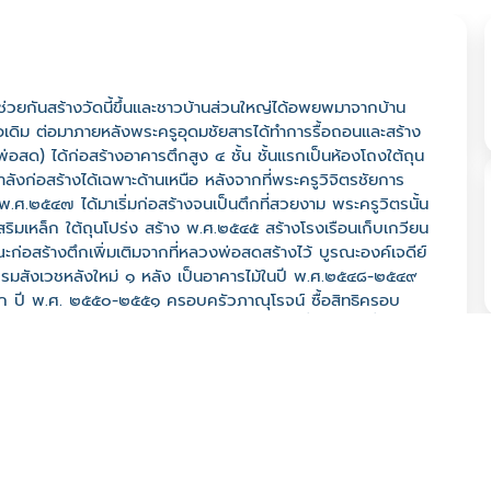
ช่วยกันสร้างวัดนี้ขึ้นและชาวบ้านส่วนใหญ่ได้อพยพมาจากบ้าน
ดิม ต่อมาภายหลังพระครูอุดมชัยสารได้ทำการรื้อถอนและสร้าง
อสด) ได้ก่อสร้างอาคารตึกสูง ๔ ชั้น ชั้นแรกเป็นห้องโถงใต้ถุน
ะกำลังก่อสร้างได้เฉพาะด้านเหนือ หลังจากที่พระครูวิจิตรชัยการ
ศ.๒๕๔๗ ได้มาเริ่มก่อสร้างจนเป็นตึกที่สวยงาม พระครูวิตรนั้น
ริมเหล็ก ใต้ถุนโปร่ง สร้าง พ.ศ.๒๕๔๕ สร้างโรงเรือนเก็บเกวียน
ก่อสร้างตึกเพิ่มเติมจากที่หลวงพ่อสดสร้างไว้ บูรณะองค์เจดีย์
าธรรมสังเวชหลังใหม่ ๑ หลัง เป็นอาคารไม้ในปี พ.ศ.๒๕๔๘-๒๕๔๙
ล็ก ปี พ.ศ. ๒๕๕๐-๒๕๕๑ ครอบครัวภาณุโรจน์ ซื้อสิทธิครอบ
อเดือนตุลาคม พ.ศ.๒๕๔๗ ทำการสร้างกำแพงที่ดินใหม่ เมื่อเดือน
บูรณ์ อิสฺสรธมโม เจ้าอาวาสรูปปัจจุบัน ได้ทำการสร้างแพลอย
าชาย-หญิง และคนพิการ ได้รับพระราชทานวิสุงคามสีมา เมื่อวันที่
ยาว ๑๒๐ เมตร ภายในวัดจะมีปูชนียวัตถุ มีพระประธานประจำ
ตร สร้างเมื่อ พ.ศ. ๒๕๓๕ พระประธานประจำศาลาการเปรียญ ปาง
่อ พ.ศ. ๒๕๐๖ ปูชนียวัตถุอื่นๆ พระประจำศาลาธรรมสังเวช ปาง
ทองคำ ๔ องค์ หน้าตักกว้าง ๒ นิ้ว, ๓.๕ นิ้ว ค้นพบในเจดีย์